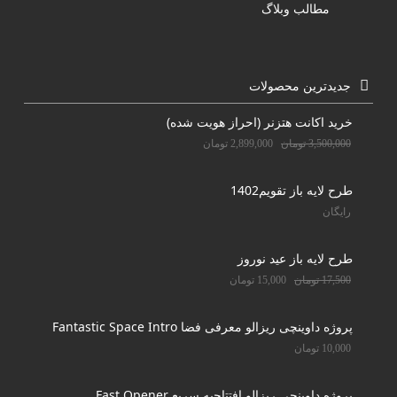
مطالب وبلاگ
جدیدترین محصولات
خرید اکانت هتزنر (احراز هویت شده)
3,500,000
تومان
2,899,000
تومان
طرح لایه باز تقویم1402
رایگان
طرح لایه باز عید نوروز
17,500
تومان
15,000
تومان
پروژه داوینچی ریزالو معرفی فضا Fantastic Space Intro
10,000
تومان
پروژه داوینچی ریزالو افتتاحیه سریع Fast Opener