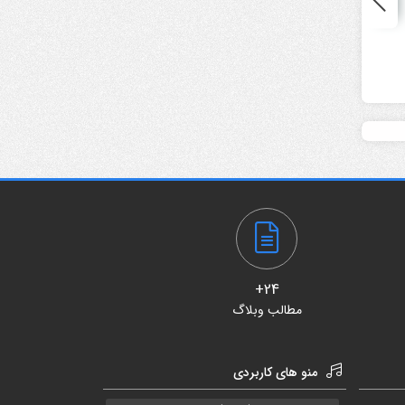
پروژه داوینچی ریزالو عناوین
پروژه آماده داوینچی ریزالو
نئونی Neon Liquid Titles
تایپوگرافی Text Presets
10,000
تومان
10,000
تومان
24+
مطالب وبلاگ
منو های کاربردی