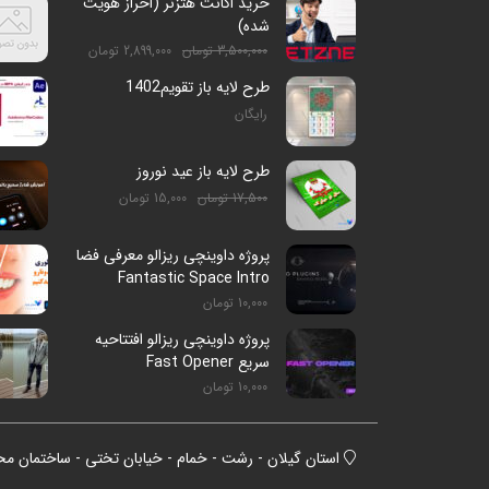
خرید اکانت هتزنر (احراز هویت
شده)
3,500,000
تومان
2,899,000
تومان
طرح لایه باز تقویم1402
رایگان
طرح لایه باز عید نوروز
17,500
تومان
15,000
تومان
پروژه داوینچی ریزالو معرفی فضا
Fantastic Space Intro
10,000
تومان
پروژه داوینچی ریزالو افتتاحیه
سریع Fast Opener
10,000
تومان
استان گیلان - رشت - خمام - خیابان تختی - ساختمان م