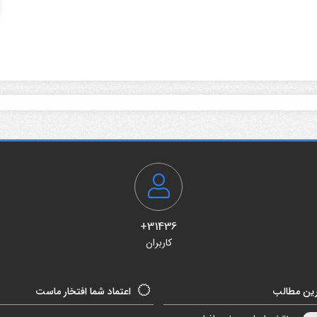
31436+
کاربران
ین مطالب
اعتماد شما افتخار ماست