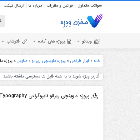
سوالات متداول
قوانین و مقررات
درباره ما
ارسال تیکت
ویدئو
پروژه های آماده
فتوشاپ
خانه
»
ابزار طراحی
»
پروژه داوینچی ریزالو
»
عناوین
»
پروژه داوینچی 
نمایش لوگو
المنت
عروسی
نمایش ل
اسلایدشو
افتتاحیه
پروژه داوینچی ریزالو تایپوگرافی Monochrome Clean Typography
عناوین
عناوین
استودیو مجازی
نمایش 
افتتاحیه
انیمیشن تایپوگرافی
اینفوگرافیک
انیمیشن تبلیغاتی