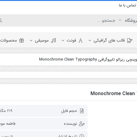
تماس با ما
قالب های گرافیکی
فونت
موسیقی
محصولات ر
ریزالو تایپوگرافی Monochrome Clean Typography
برودکست
وگو
المنت
اینفوگرافیک
نمایش لوگو
ویدئو
افتتاحیه
تبلیغات محصول
حجم فایل
219 مگابایت
عناوین
نویسنده
فاطمه مو
نمایش ویدئو
تاریخ انتشار
11 بهمن 1400