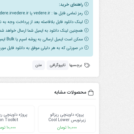
راهنمای خرید:
رمز تمامی فایل ها : vedere.ir یا vedere.irvedere.ir می‌باشد
لینک دانلود فایل بلافاصله بعد از پرداخت وجه به 
همچنین لینک دانلود به ایمیل شما ارسال خواهد شد 
ممکن است ایمیل ارسالی به پوشه اسپم یا Bulk ایمیل شما ارسال شده باشد.
در صورتی که به هر دلیلی موفق به دانلود فایل مور
برچسبها
تایپوگرافی
متن
محصولات مشابه
پروژه داوینچی ریزالو
پروژه داوینچی ری
زیرنویس Cool Lower
n Toolkit
Thirds
10,000
تومان
10,000
توم