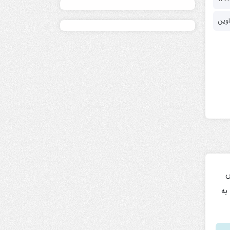
اوین
یش
وژه به