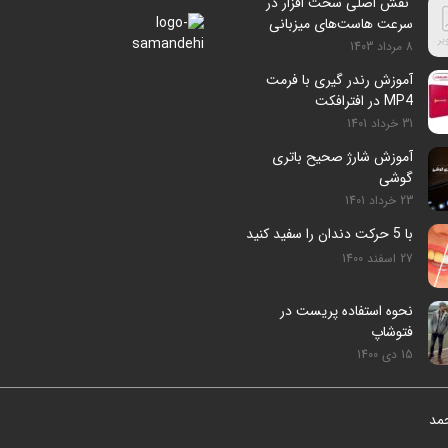
نقش اصلی سخت افزار در
سرعت هاست‌های میزبانی
سایت
8 مرداد 1403
آموزش رندر گیری با فرمت
MP4 در افترافکت
31 خرداد 1401
آموزش شارژ صحیح باتری
گوشی
23 خرداد 1401
با 5 حرکت دندان را سفید کنید
27 اسفند 1400
نحوه استفاده پریست در
فتوشاپ
15 دی 1400
حمد