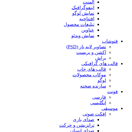
المنت
اینفوگرافیک
نمایش لوگو
افتتاحیه
تبلیغات محصول
عناوین
نمایش ویدئو
فتوشاپ
تصاویر لایه باز (PSD)
اکشن و پریست
براش
قالب های گرافیکی
قالب های چاپ
موکاپ محصولات
لوگو
سازنده صحنه
فونت
فارسی
انگلیسی
موسیقی
افکت صوتی
صدای بازی
ترانزیشن و حرکت
صدای انسان