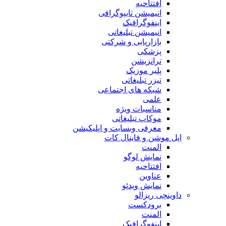
افتتاحیه
انیمیشن تایپوگرافی
اینفوگرافیک
انیمیشن تبلیغاتی
بازاریابی و شرکتی
پزشکی
ترانزیشن
پلیر موزیک
تیزر تبلیغاتی
شبکه های اجتماعی
علمی
مناسبات ویژه
موکاپ تبلیغاتی
معرفی وبسایت و اپلیکیشن
اپل موشن و فاینال کات
المنت
نمایش لوگو
افتتاحیه
عناوین
نمایش ویدئو
داوینچی ریزالو
برودکست
المنت
اینفوگرافیک