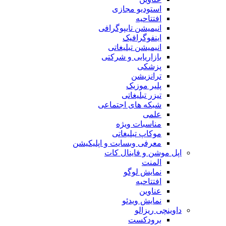
استودیو مجازی
افتتاحیه
انیمیشن تایپوگرافی
اینفوگرافیک
انیمیشن تبلیغاتی
بازاریابی و شرکتی
پزشکی
ترانزیشن
پلیر موزیک
تیزر تبلیغاتی
شبکه های اجتماعی
علمی
مناسبات ویژه
موکاپ تبلیغاتی
معرفی وبسایت و اپلیکیشن
اپل موشن و فاینال کات
المنت
نمایش لوگو
افتتاحیه
عناوین
نمایش ویدئو
داوینچی ریزالو
برودکست