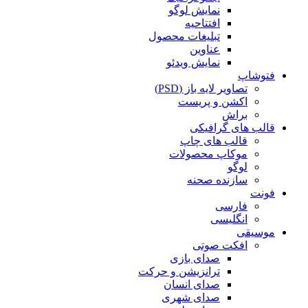
نمایش لوگو
افتتاحیه
تبلیغات محصول
عناوین
نمایش ویدئو
فتوشاپ
تصاویر لایه باز (PSD)
اکشن و پریست
براش
قالب های گرافیکی
قالب های چاپ
موکاپ محصولات
لوگو
سازنده صحنه
فونت
فارسی
انگلیسی
موسیقی
افکت صوتی
صدای بازی
ترانزیشن و حرکت
صدای انسان
صدای شهری