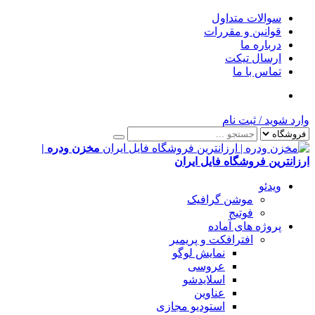
سوالات متداول
قوانین و مقررات
درباره ما
ارسال تیکت
تماس با ما
وارد شوید
/
ثبت نام
مخزن ودره |
ارزانترین فروشگاه فایل ایران
ویدئو
موشن گرافیک
فوتیج
پروژه های آماده
افترافکت و پریمیر
نمایش لوگو
عروسی
اسلایدشو
عناوین
استودیو مجازی