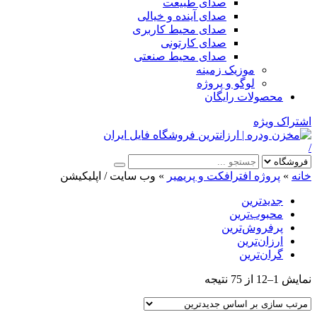
صدای طبیعت
صدای آینده و خیالی
صدای محیط کاربری
صدای کارتونی
صدای محیط صنعتی
موزیک زمینه
لوگو و پروژه
محصولات رایگان
اشتراک ویژه
/
خانه
»
پروژه افترافکت و پریمیر
»
وب سایت / اپلیکیشن
جدیدترین
محبوب‌ترین
پرفروش‌ترین
ارزان‌ترین
گران‌ترین
Sorted
نمایش 1–12 از 75 نتیجه
by
latest