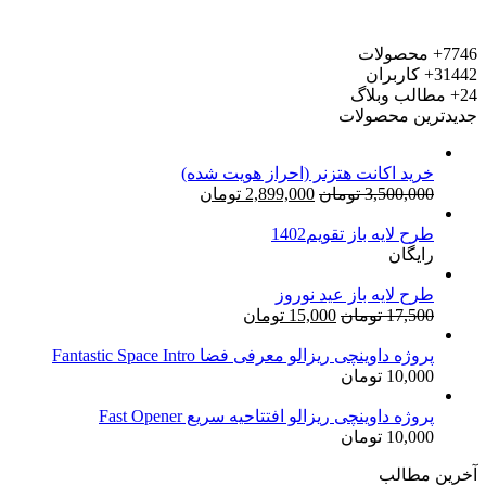
7746+
محصولات
31442+
کاربران
24+
مطالب وبلاگ
جدیدترین محصولات
خرید اکانت هتزنر (احراز هویت شده)
قیمت
قیمت
3,500,000
تومان
2,899,000
تومان
اصلی:
فعلی:
طرح لایه باز تقویم1402
3,500,000 تومان
2,899,000 تومان.
رایگان
بود.
طرح لایه باز عید نوروز
قیمت
قیمت
17,500
تومان
15,000
تومان
اصلی:
فعلی:
17,500 تومان
15,000 تومان.
پروژه داوینچی ریزالو معرفی فضا Fantastic Space Intro
10,000
تومان
بود.
پروژه داوینچی ریزالو افتتاحیه سریع Fast Opener
10,000
تومان
آخرین مطالب