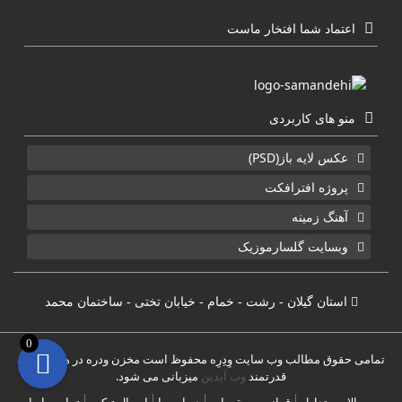
اعتماد شما افتخار ماست
منو های کاربردی
عکس لایه باز(PSD)
پروژه افترافکت
آهنگ زمینه
وبسایت گلسارموزیک
استان گیلان - رشت - خمام - خیابان تختی - ساختمان محمد
0
تمامی حقوق مطالب وب سایت وِدِرِه محفوظ است مخزن ودره در هاست های
قدرتمند
وب آیدین
میزبانی می شود.
سوالات متداول
قوانین و مقررات
درباره ما
ارسال تیکت
تماس با ما