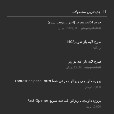
جدیدترین محصولات
خرید اکانت هتزنر (احراز هویت شده)
3,500,000
تومان
2,899,000
تومان
طرح لایه باز تقویم1402
رایگان
طرح لایه باز عید نوروز
17,500
تومان
15,000
تومان
پروژه داوینچی ریزالو معرفی فضا Fantastic Space Intro
10,000
تومان
پروژه داوینچی ریزالو افتتاحیه سریع Fast Opener
10,000
تومان