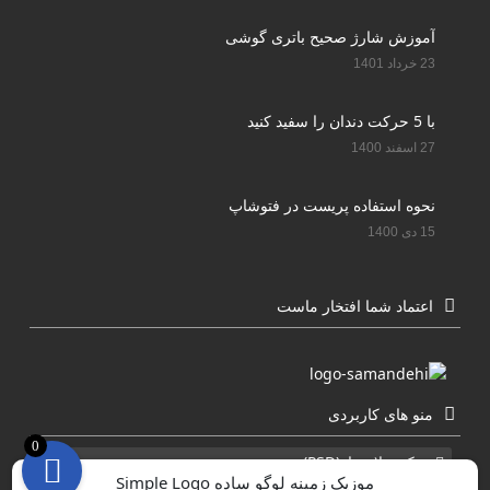
آموزش شارژ صحیح باتری گوشی
23 خرداد 1401
با 5 حرکت دندان را سفید کنید
27 اسفند 1400
نحوه استفاده پریست در فتوشاپ
15 دی 1400
اعتماد شما افتخار ماست
منو های کاربردی
0
عکس لایه باز(PSD)
موزیک زمینه لوگو ساده Simple Logo