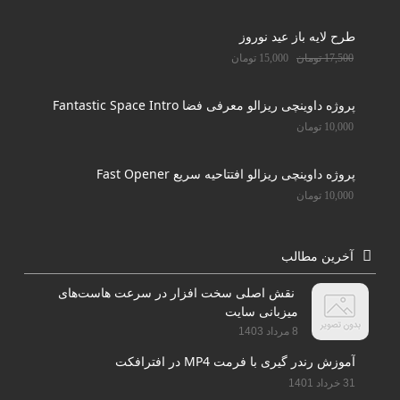
طرح لایه باز عید نوروز
17,500
تومان
15,000
تومان
پروژه داوینچی ریزالو معرفی فضا Fantastic Space Intro
10,000
تومان
پروژه داوینچی ریزالو افتتاحیه سریع Fast Opener
10,000
تومان
آخرین مطالب
نقش اصلی سخت افزار در سرعت هاست‌های
میزبانی سایت
8 مرداد 1403
آموزش رندر گیری با فرمت MP4 در افترافکت
31 خرداد 1401