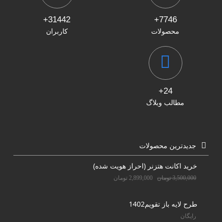
31442+
7746+
محصولات
کاربران
24+
مطالب وبلاگ
جدیدترین محصولات
خرید اکانت هتزنر (احراز هویت شده)
3,500,000
تومان
2,899,000
تومان
طرح لایه باز تقویم1402
رایگان