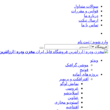
سوالات متداول
قوانین و مقررات
درباره ما
ارسال تیکت
تماس با ما
وارد شوید
/
ثبت نام
مخزن ودره | ارزانترین
ویدئو
موشن گرافیک
فوتیج
پروژه های آماده
افترافکت و پریمیر
نمایش لوگو
عروسی
اسلایدشو
عناوین
استودیو مجازی
افتتاحیه