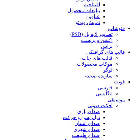
افتتاحیه
تبلیغات محصول
عناوین
نمایش ویدئو
فتوشاپ
تصاویر لایه باز (PSD)
اکشن و پریست
براش
قالب های گرافیکی
قالب های چاپ
موکاپ محصولات
لوگو
سازنده صحنه
فونت
فارسی
انگلیسی
موسیقی
افکت صوتی
صدای بازی
ترانزیشن و حرکت
صدای انسان
صدای شهری
صدای طبیعت