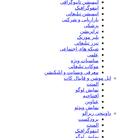
انیمیشن تایپوگرافی
اینفوگرافیک
انیمیشن تبلیغاتی
بازاریابی و شرکتی
پزشکی
ترانزیشن
پلیر موزیک
تیزر تبلیغاتی
شبکه های اجتماعی
علمی
مناسبات ویژه
موکاپ تبلیغاتی
معرفی وبسایت و اپلیکیشن
اپل موشن و فاینال کات
المنت
نمایش لوگو
افتتاحیه
عناوین
نمایش ویدئو
داوینچی ریزالو
برودکست
المنت
اینفوگرافیک
نمایش لوگو