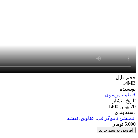
حجم فایل
14MB
نویسنده
فاطمه موسوی
تاریخ انتشار
20 بهمن 1400
دسته بندی
انیمیشن تایپوگرافی
،
عناوین
،
نقشه
5,000
تومان
پروژه
افزودن به سبد خرید
پریمیر