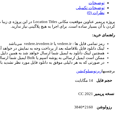
عناوین
توضیحات
موقعیت
توضیحات تکمیلی
مکانی
نظرات (0)
Location
پروژه پریمیر عناوین موقعیت
Titles
کردن با آن بسیار ساده است. برای اجرا به هیچ پلاگینی نیاز ندارید.
عدد
راهنمای خرید:
رمز تمامی فایل ها : vedere.ir یا vedere.irvedere.ir می‌باشد
لینک دانلود فایل بلافاصله بعد از پرداخت وجه به نمایش در خواهد آم
همچنین لینک دانلود به ایمیل شما ارسال خواهد شد به همین دلیل ای
ممکن است ایمیل ارسالی به پوشه اسپم یا Bulk ایمیل شما ارسال شده باشد.
در صورتی که به هر دلیلی موفق به دانلود فایل مورد نظر نشدید با 
برچسبها
زیرنویس
لوکیشن
حجم فایل
14 مگابایت
نسخه پریمیر
CC 2021
رزولوشن
2160*3840