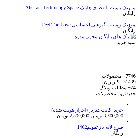
موزیک زمینه با فضای هایتک Abstract Technology Space
رایگان
موزیک زمینه انگیزشی احساسی Feel The Love
رایگان
سبد خرید
7746+
محصولات
31439+
کاربران
24+
مطالب وبلاگ
جدیدترین محصولات
خرید اکانت هتزنر (احراز هویت شده)
قیمت
قیمت
3,500,000
تومان
2,899,000
تومان
اصلی:
فعلی:
طرح لایه باز تقویم1402
3,500,000 تومان
2,899,000 تومان.
رایگان
بود.