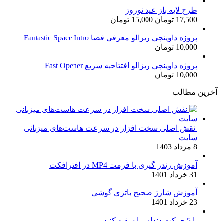
طرح لایه باز عید نوروز
قیمت
قیمت
17,500
تومان
15,000
تومان
اصلی:
فعلی:
17,500 تومان
15,000 تومان.
پروژه داوینچی ریزالو معرفی فضا Fantastic Space Intro
10,000
تومان
بود.
پروژه داوینچی ریزالو افتتاحیه سریع Fast Opener
10,000
تومان
آخرین مطالب
نقش اصلی سخت افزار در سرعت هاست‌های میزبانی
سایت
8 مرداد 1403
آموزش رندر گیری با فرمت MP4 در افترافکت
31 خرداد 1401
آموزش شارژ صحیح باتری گوشی
23 خرداد 1401
با 5 حرکت دندان را سفید کنید