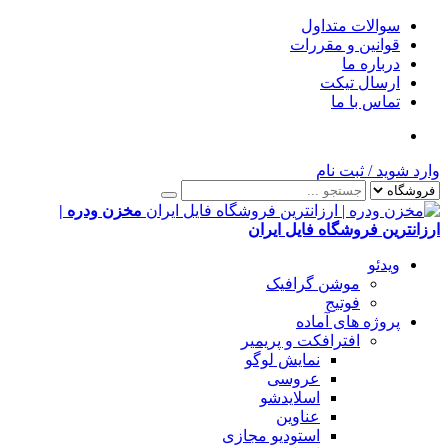
سوالات متداول
قوانین و مقررات
درباره ما
ارسال تیکت
تماس با ما
وارد شوید
/
ثبت نام
مخزن ودره |
ارزانترین فروشگاه فایل ایران
ویدئو
موشن گرافیک
فوتیج
پروژه های آماده
افترافکت و پریمیر
نمایش لوگو
عروسی
اسلایدشو
عناوین
استودیو مجازی