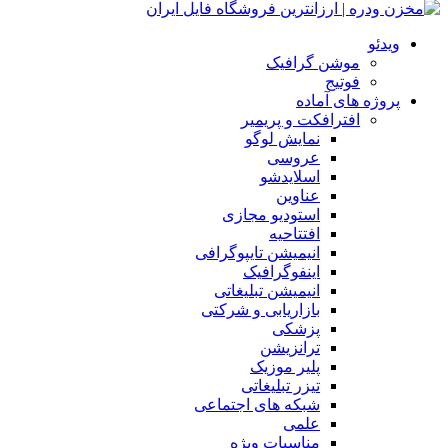
ویدئو
موشن گرافیک
فوتیج
پروژه های آماده
افترافکت و پریمیر
نمایش لوگو
عروسی
اسلایدشو
عناوین
استودیو مجازی
افتتاحیه
انیمیشن تایپوگرافی
اینفوگرافیک
انیمیشن تبلیغاتی
بازاریابی و شرکتی
پزشکی
ترانزیشن
پلیر موزیک
تیزر تبلیغاتی
شبکه های اجتماعی
علمی
مناسبات ویژه