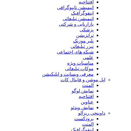
افتتاحیه
انیمیشن تایپوگرافی
اینفوگرافیک
انیمیشن تبلیغاتی
بازاریابی و شرکتی
پزشکی
ترانزیشن
پلیر موزیک
تیزر تبلیغاتی
شبکه های اجتماعی
علمی
مناسبات ویژه
موکاپ تبلیغاتی
معرفی وبسایت و اپلیکیشن
اپل موشن و فاینال کات
المنت
نمایش لوگو
افتتاحیه
عناوین
نمایش ویدئو
داوینچی ریزالو
برودکست
المنت
اینفوگرافیک