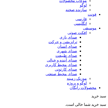
موکاپ محصولات
لوگو
سازنده صحنه
فونت
فارسی
انگلیسی
موسیقی
افکت صوتی
صدای بازی
ترانزیشن و حرکت
صدای انسان
صدای شهری
صدای طبیعت
صدای آینده و خیالی
صدای محیط کاربری
صدای کارتونی
صدای محیط صنعتی
موزیک زمینه
لوگو و پروژه
محصولات رایگان
سبد خرید
سبد خرید شما خالی است.