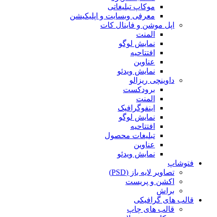
موکاپ تبلیغاتی
معرفی وبسایت و اپلیکیشن
اپل موشن و فاینال کات
المنت
نمایش لوگو
افتتاحیه
عناوین
نمایش ویدئو
داوینچی ریزالو
برودکست
المنت
اینفوگرافیک
نمایش لوگو
افتتاحیه
تبلیغات محصول
عناوین
نمایش ویدئو
فتوشاپ
تصاویر لایه باز (PSD)
اکشن و پریست
براش
قالب های گرافیکی
قالب های چاپ