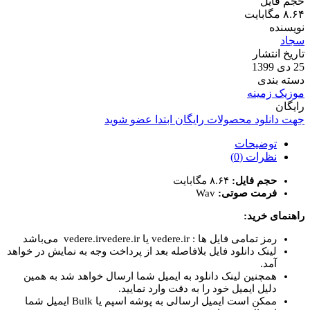
حجم فایل
۸.۶۴ مگابایت
نویسنده
سجاد
تاریخ انتشار
25 دی 1399
دسته بندی
موزیک زمینه
رایگان
جهت دانلود محصولات رایگان ابتدا عضو شوید
توضیحات
نظرات (0)
حجم فایل:
۸.۶۴ مگابایت
فرمت صوتی:
Wav
راهنمای خرید:
رمز تمامی فایل ها : vedere.ir یا vedere.irvedere.ir می‌باشد
لینک دانلود فایل بلافاصله بعد از پرداخت وجه به نمایش در خواهد
آمد.
همچنین لینک دانلود به ایمیل شما ارسال خواهد شد به همین
دلیل ایمیل خود را به دقت وارد نمایید.
ممکن است ایمیل ارسالی به پوشه اسپم یا Bulk ایمیل شما