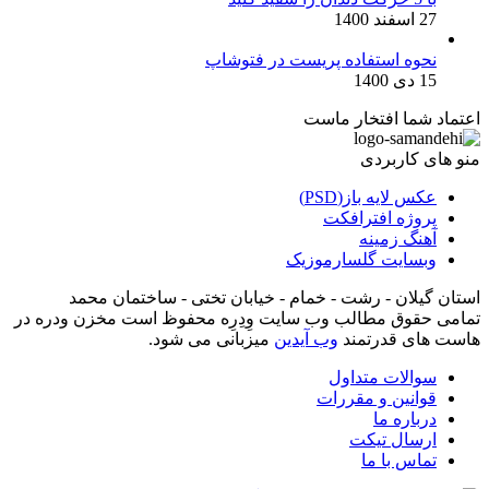
27 اسفند 1400
نحوه استفاده پریست در فتوشاپ
15 دی 1400
اعتماد شما افتخار ماست
منو های کاربردی
عکس لایه باز(PSD)
پروژه افترافکت
آهنگ زمینه
وبسایت گلسارموزیک
استان گیلان - رشت - خمام - خیابان تختی - ساختمان محمد
تمامی حقوق مطالب وب سایت وِدِرِه محفوظ است مخزن ودره در
هاست های قدرتمند
وب آیدین
میزبانی می شود.
سوالات متداول
قوانین و مقررات
درباره ما
ارسال تیکت
تماس با ما