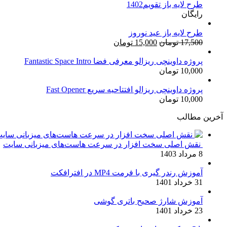
طرح لایه باز تقویم1402
3,500,000 تومان
2,899,000 تومان.
رایگان
بود.
طرح لایه باز عید نوروز
قیمت
قیمت
17,500
تومان
15,000
تومان
اصلی:
فعلی:
17,500 تومان
15,000 تومان.
پروژه داوینچی ریزالو معرفی فضا Fantastic Space Intro
10,000
تومان
بود.
پروژه داوینچی ریزالو افتتاحیه سریع Fast Opener
10,000
تومان
آخرین مطالب
نقش اصلی سخت افزار در سرعت هاست‌های میزبانی سایت
8 مرداد 1403
آموزش رندر گیری با فرمت MP4 در افترافکت
31 خرداد 1401
آموزش شارژ صحیح باتری گوشی
23 خرداد 1401