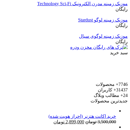
موزیک زمینه مدرن الکترونیک Technology Sci-Fi
رایگان
موزیک زمینه لوگو Stardust
رایگان
موزیک زمینه لوگوی سیال
رایگان
سبد خرید
7746+
محصولات
31437+
کاربران
24+
مطالب وبلاگ
جدیدترین محصولات
خرید اکانت هتزنر (احراز هویت شده)
قیمت
قیمت
3,500,000
تومان
2,899,000
تومان
اصلی:
فعلی: