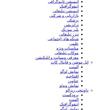
انیمیشن تایپوگرافی
اینفوگرافیک
انیمیشن تبلیغاتی
بازاریابی و شرکتی
پزشکی
ترانزیشن
پلیر موزیک
تیزر تبلیغاتی
شبکه های اجتماعی
علمی
مناسبات ویژه
موکاپ تبلیغاتی
معرفی وبسایت و اپلیکیشن
اپل موشن و فاینال کات
المنت
نمایش لوگو
افتتاحیه
عناوین
نمایش ویدئو
داوینچی ریزالو
برودکست
المنت
اینفوگرافیک
نمایش لوگو