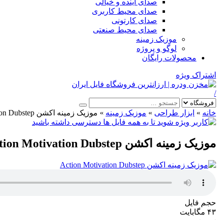
صدای آینده و خیالی
صدای محیط کاربری
صدای کارتونی
صدای محیط صنعتی
موزیک زمینه
لوگو و پروژه
محصولات رایگان
اشتراک ویژه
/
خانه
»
ابزار طراحی
»
موزیک زمینه
»
موزیک زمینه اکشن Action Motivation Dubstep
موزیک زمینه اکشن Action Motivation Dubstep
حجم فایل
۴۳ مگابایت