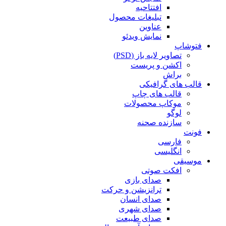
افتتاحیه
تبلیغات محصول
عناوین
نمایش ویدئو
فتوشاپ
تصاویر لایه باز (PSD)
اکشن و پریست
براش
قالب های گرافیکی
قالب های چاپ
موکاپ محصولات
لوگو
سازنده صحنه
فونت
فارسی
انگلیسی
موسیقی
افکت صوتی
صدای بازی
ترانزیشن و حرکت
صدای انسان
صدای شهری
صدای طبیعت