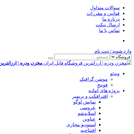
سوالات متداول
قوانین و مقررات
درباره ما
ارسال تیکت
تماس با ما
وارد شوید
/
ثبت نام
مخزن ودره | ارزانترین
ویدئو
موشن گرافیک
فوتیج
پروژه های آماده
افترافکت و پریمیر
نمایش لوگو
عروسی
اسلایدشو
عناوین
استودیو مجازی
افتتاحیه