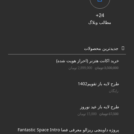
24+
مطالب وبلاگ
جدیدترین محصولات
خرید اکانت هتزنر (احراز هویت شده)
3,500,000
تومان
2,899,000
تومان
طرح لایه باز تقویم1402
رایگان
طرح لایه باز عید نوروز
17,500
تومان
15,000
تومان
پروژه داوینچی ریزالو معرفی فضا Fantastic Space Intro