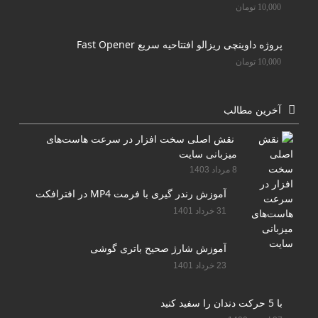
10,000
تومان
پروژه داوینچی ریزالو افتتاحیه سریع Fast Opener
10,000
تومان
آخرین مطالب
نقش اصلی سخت افزار در سرعت هاست‌های
میزبانی سایت
8 مرداد 1403
آموزش رندر گیری با فرمت MP4 در افترافکت
31 خرداد 1401
آموزش شارژ صحیح باتری گوشی
23 خرداد 1401
با 5 حرکت دندان را سفید کنید