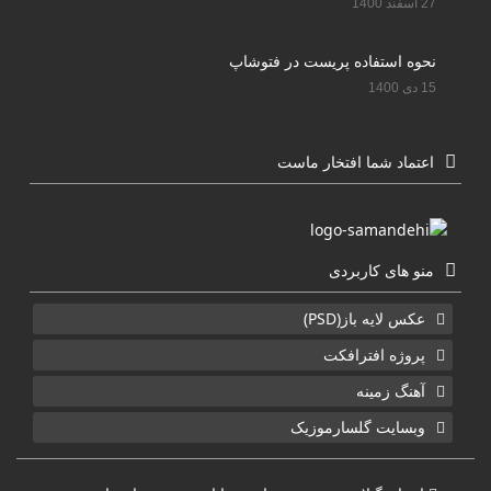
27 اسفند 1400
نحوه استفاده پریست در فتوشاپ
15 دی 1400
اعتماد شما افتخار ماست
منو های کاربردی
عکس لایه باز(PSD)
پروژه افترافکت
آهنگ زمینه
وبسایت گلسارموزیک