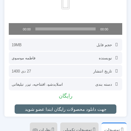
00:00
00:00
حجم فایل
19MB
نویسنده
فاطمه موسوی
تاریخ انتشار
27 دی 1400
دسته بندی
اسلایدشو
،
افتتاحیه
،
تیزر تبلیغاتی
رایگان
جهت دانلود محصولات رایگان ابتدا عضو شوید
توضیحات
توضیحات تکمیلی
نظرات (0)