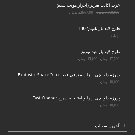
خرید اکانت هتزنر (احراز هویت شده)
3,500,000
تومان
2,899,000
تومان
طرح لایه باز تقویم1402
رایگان
طرح لایه باز عید نوروز
17,500
تومان
15,000
تومان
پروژه داوینچی ریزالو معرفی فضا Fantastic Space Intro
10,000
تومان
پروژه داوینچی ریزالو افتتاحیه سریع Fast Opener
10,000
تومان
آخرین مطالب