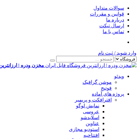
سوالات متداول
قوانین و مقررات
درباره ما
ارسال تیکت
تماس با ما
وارد شوید
/
ثبت نام
مخزن ودره | ارزانترین
ویدئو
موشن گرافیک
فوتیج
پروژه های آماده
افترافکت و پریمیر
نمایش لوگو
عروسی
اسلایدشو
عناوین
استودیو مجازی
افتتاحیه