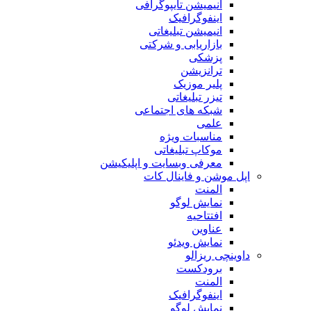
انیمیشن تایپوگرافی
اینفوگرافیک
انیمیشن تبلیغاتی
بازاریابی و شرکتی
پزشکی
ترانزیشن
پلیر موزیک
تیزر تبلیغاتی
شبکه های اجتماعی
علمی
مناسبات ویژه
موکاپ تبلیغاتی
معرفی وبسایت و اپلیکیشن
اپل موشن و فاینال کات
المنت
نمایش لوگو
افتتاحیه
عناوین
نمایش ویدئو
داوینچی ریزالو
برودکست
المنت
اینفوگرافیک
نمایش لوگو