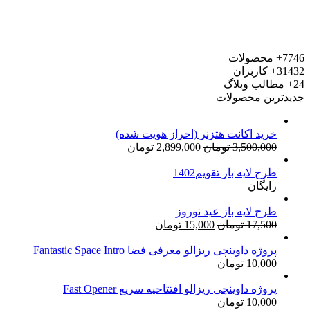
7746+
محصولات
31432+
کاربران
24+
مطالب وبلاگ
جدیدترین محصولات
خرید اکانت هتزنر (احراز هویت شده)
قیمت
قیمت
3,500,000
تومان
2,899,000
تومان
اصلی:
فعلی:
طرح لایه باز تقویم1402
3,500,000 تومان
2,899,000 تومان.
رایگان
بود.
طرح لایه باز عید نوروز
قیمت
قیمت
17,500
تومان
15,000
تومان
اصلی:
فعلی:
17,500 تومان
15,000 تومان.
پروژه داوینچی ریزالو معرفی فضا Fantastic Space Intro
10,000
تومان
بود.
پروژه داوینچی ریزالو افتتاحیه سریع Fast Opener
10,000
تومان