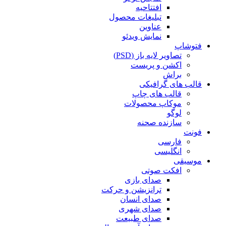
افتتاحیه
تبلیغات محصول
عناوین
نمایش ویدئو
فتوشاپ
تصاویر لایه باز (PSD)
اکشن و پریست
براش
قالب های گرافیکی
قالب های چاپ
موکاپ محصولات
لوگو
سازنده صحنه
فونت
فارسی
انگلیسی
موسیقی
افکت صوتی
صدای بازی
ترانزیشن و حرکت
صدای انسان
صدای شهری
صدای طبیعت