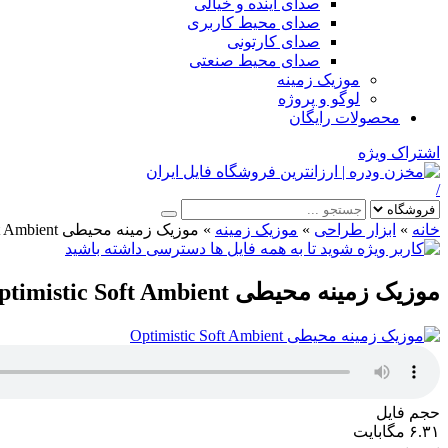
صدای آینده و خیالی
صدای محیط کاربری
صدای کارتونی
صدای محیط صنعتی
موزیک زمینه
لوگو و پروژه
محصولات رایگان
اشتراک ویژه
/
خانه
»
ابزار طراحی
»
موزیک زمینه
»
موزیک زمینه محیطی Optimistic Soft Ambient
موزیک زمینه محیطی Optimistic Soft Ambient
حجم فایل
۶.۳۱ مگابایت