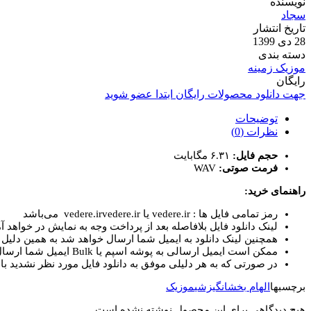
نویسنده
سجاد
تاریخ انتشار
28 دی 1399
دسته بندی
موزیک زمینه
رایگان
جهت دانلود محصولات رایگان ابتدا عضو شوید
توضیحات
نظرات (0)
حجم فایل:
۶.۳۱ مگابایت
فرمت صوتی:
WAV
راهنمای خرید:
رمز تمامی فایل ها : vedere.ir یا vedere.irvedere.ir می‌باشد
لینک دانلود فایل بلافاصله بعد از پرداخت وجه به نمایش در خواهد آم
همچنین لینک دانلود به ایمیل شما ارسال خواهد شد به همین دلیل ای
ممکن است ایمیل ارسالی به پوشه اسپم یا Bulk ایمیل شما ارسال شده باشد.
در صورتی که به هر دلیلی موفق به دانلود فایل مورد نظر نشدید با 
برچسبها
الهام بخش
انگیزشی
موزیک
هیچ دیدگاهی برای این محصول نوشته نشده است.