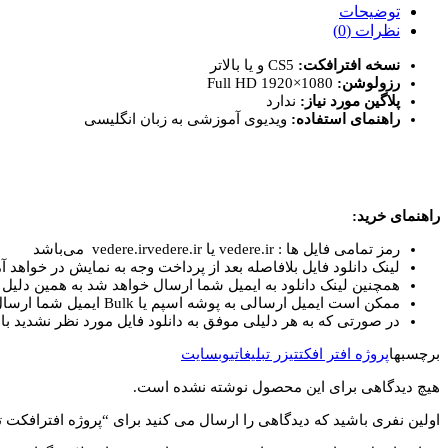
تیزر
توضیحات
تبلیغاتی
نظرات (0)
وبسایت
نسخه افترافکت:
CS5 و یا بالاتر
Website
رزولوشن:
Full HD 1920×1080
Stylish
پلاگین مورد نیاز:
ندارد
Promotion
راهنمای استفاده:
ویدیوی آموزشی به زبان انگلیسی
عدد
راهنمای خرید:
رمز تمامی فایل ها : vedere.ir یا vedere.irvedere.ir می‌باشد
لینک دانلود فایل بلافاصله بعد از پرداخت وجه به نمایش در خواهد آم
همچنین لینک دانلود به ایمیل شما ارسال خواهد شد به همین دلیل ای
ممکن است ایمیل ارسالی به پوشه اسپم یا Bulk ایمیل شما ارسال شده باشد.
در صورتی که به هر دلیلی موفق به دانلود فایل مورد نظر نشدید با 
برچسبها
پروژه افتر افکت
تیزر تبلیغاتی
وبسایت
هیچ دیدگاهی برای این محصول نوشته نشده است.
اولین نفری باشید که دیدگاهی را ارسال می کنید برای “پروژه افترافکت تیزر تبلیغاتی وبسایت n