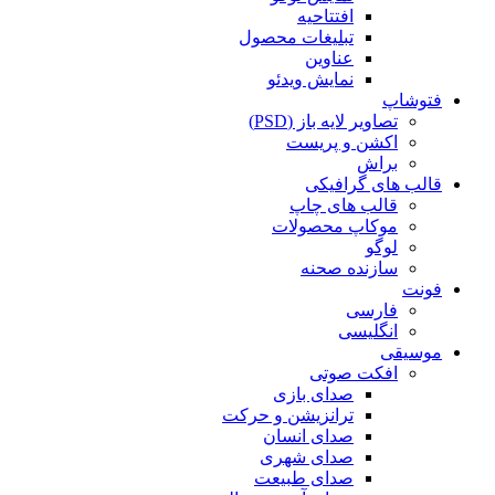
افتتاحیه
تبلیغات محصول
عناوین
نمایش ویدئو
فتوشاپ
تصاویر لایه باز (PSD)
اکشن و پریست
براش
قالب های گرافیکی
قالب های چاپ
موکاپ محصولات
لوگو
سازنده صحنه
فونت
فارسی
انگلیسی
موسیقی
افکت صوتی
صدای بازی
ترانزیشن و حرکت
صدای انسان
صدای شهری
صدای طبیعت