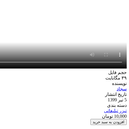
حجم فایل
۳۹ مگابایت
نویسنده
سجاد
تاریخ انتشار
5 تیر 1399
دسته بندی
تیزر تبلیغاتی
10,000
تومان
پروژه
افزودن به سبد خرید
افترافکت