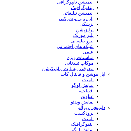
انیمیشن تایپوگرافی
اینفوگرافیک
انیمیشن تبلیغاتی
بازاریابی و شرکتی
پزشکی
ترانزیشن
پلیر موزیک
تیزر تبلیغاتی
شبکه های اجتماعی
علمی
مناسبات ویژه
موکاپ تبلیغاتی
معرفی وبسایت و اپلیکیشن
اپل موشن و فاینال کات
المنت
نمایش لوگو
افتتاحیه
عناوین
نمایش ویدئو
داوینچی ریزالو
برودکست
المنت
اینفوگرافیک
نمایش لوگو