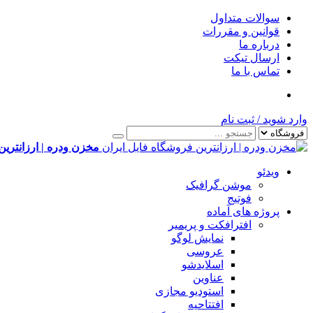
سوالات متداول
قوانین و مقررات
درباره ما
ارسال تیکت
تماس با ما
وارد شوید
/
ثبت نام
مخزن ودره | ارزانترین
ویدئو
موشن گرافیک
فوتیج
پروژه های آماده
افترافکت و پریمیر
نمایش لوگو
عروسی
اسلایدشو
عناوین
استودیو مجازی
افتتاحیه