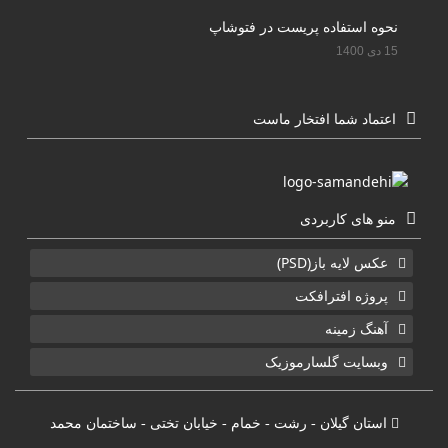
نحوه استفاده پریست در فتوشاپ
15 دی 1400
اعتماد شما افتخار ماست
منو های کاربردی
عکس لایه باز(PSD)
پروژه افترافکت
آهنگ زمینه
وبسایت گلسارموزیک
استان گیلان - رشت - خمام - خیابان تختی - ساختمان محمد