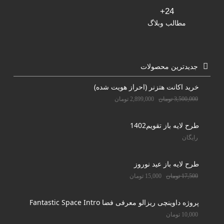
24+
مطالب وبلاگ
جدیدترین محصولات
خرید اکانت هتزنر (احراز هویت شده)
3,500,000
تومان
2,899,000
تومان
طرح لایه باز تقویم1402
رایگان
طرح لایه باز عید نوروز
17,500
تومان
15,000
تومان
پروژه داوینچی ریزالو معرفی فضا Fantastic Space Intro
10,000
تومان