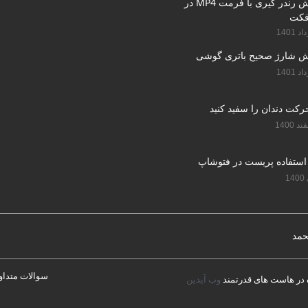
آموزش رندر گیری با فرمت MP4 در
فکت
ش شارژ صحیح باتری گوشی
استفاده پریست در فتوشاپ
حمد
سوالات متداو
در هاست های قدرتمند
وب آیدین