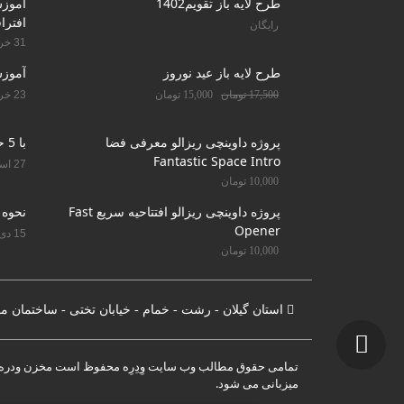
طرح لایه باز تقویم1402
افترا
رایگان
31 خرداد 1401
طرح لایه باز عید نوروز
آموز
17,500
تومان
15,000
تومان
23 خرداد 1401
پروژه داوینچی ریزالو معرفی فضا
با 5 حرکت دندان را سفید کنید
Fantastic Space Intro
27 اسفند 1400
10,000
تومان
پروژه داوینچی ریزالو افتتاحیه سریع Fast
نحوه 
Opener
15 دی 1400
10,000
تومان
استان گیلان - رشت - خمام - خیابان تختی - ساختمان م
تمامی حقوق مطالب وب سایت وِدِرِه محفوظ است مخزن ودره 
میزبانی می شود.