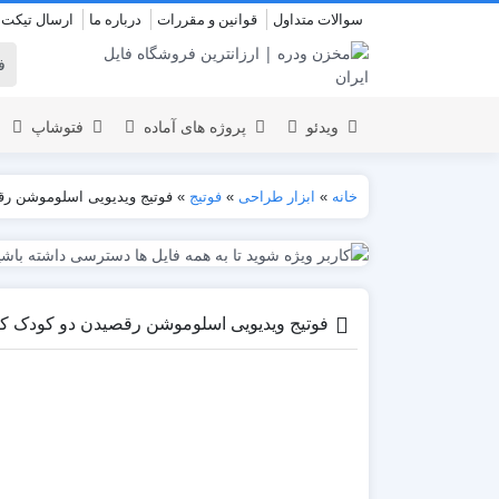
سوالات متداول
قوانین و مقررات
درباره ما
ارسال تیکت
ویدئو
پروژه های آماده
فتوشاپ
خانه
»
ابزار طراحی
»
فوتیج
»
فوتیج ویدیویی اسلوموشن رق
نمایش لوگو
المنت
عروسی
نمایش 
اسلایدشو
افتتاحیه
فوتیج ویدیویی اسلوموشن رقصیدن دو کودک کن
عناوین
عناوین
استودیو مجازی
نمایش و
افتتاحیه
انیمیشن تایپوگرافی
اینفوگرافیک
انیمیشن تبلیغاتی
بازاریابی و شرکتی