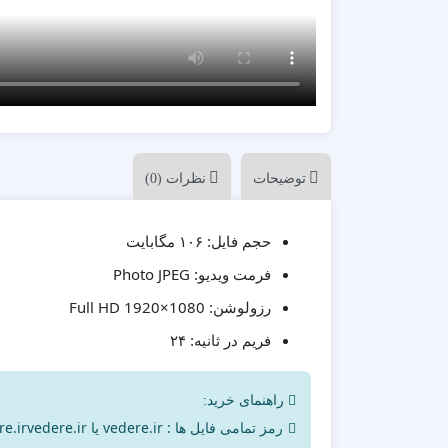
پزشکی
ترانزیشن
پلیر موزیک
تیزر تبلیغاتی
شبکه های اجتماعی
علمی
مناسبات ویژه
توضیحات
نظرات (0)
موکاپ تبلیغاتی
معرفی وبسایت و اپلیکیشن
۱۰۶ مگابایت
حجم فایل:
Photo JPEG
فرمت ویدیو:
Full HD 1920×1080
رزولوشن:
۲۴
فریم در ثانیه:
راهنمای خرید:
رمز تمامی فایل ها : vedere.ir یا vedere.irvedere.ir می‌باشد