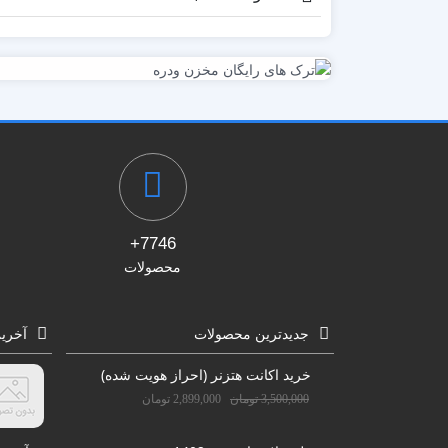
7746+
محصولات
جدیدترین محصولات
آخری
خرید اکانت هتزنر (احراز هویت شده)
3,500,000
تومان
2,899,000
تومان