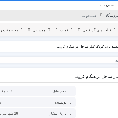
تماس با ما
قالب های گرافیکی
فونت
موسیقی
محصولات را
صیدن دو کودک کنار ساحل در هنگام غروب
برودکست
لوگو
المنت
اینفوگرافیک
ار ساحل در هنگام غروب
نمایش لوگو
یدئو
افتتاحیه
تبلیغات محصول
حجم فایل
۱۰۶ مگابایت
عناوین
نویسنده
س
نمایش ویدئو
تاریخ انتشار
18 شهریور 1399