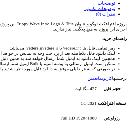
لوگو
توضیحات
و
توضیحات تکمیلی
عنوان
نظرات (0)
Trippy
Wave
اجرای این پروژه به هیچ پلاگینی نیاز ندارید.
Intro
Logo
راهنمای خرید:
&
Title
رمز تمامی فایل ها : vedere.ir یا vedere.irvedere.ir می‌باشد
عدد
لینک دانلود فایل بلافاصله بعد از پرداخت وجه به نمایش در خواهد آم
همچنین لینک دانلود به ایمیل شما ارسال خواهد شد به همین دلیل ای
ممکن است ایمیل ارسالی به پوشه اسپم یا Bulk ایمیل شما ارسال شده باشد.
در صورتی که به هر دلیلی موفق به دانلود فایل مورد نظر نشدید با 
برچسبها
کارتون
مایع
متن
حجم فایل
427 مگابایت
نسخه افترافکت
CC 2021
رزولوشن
Full HD 1920×1080