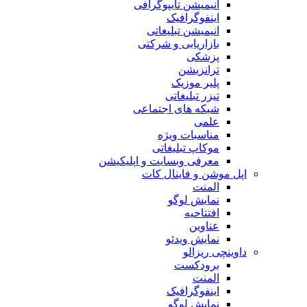
انیمیشن تایپوگرافی
اینفوگرافیک
انیمیشن تبلیغاتی
بازاریابی و شرکتی
پزشکی
ترانزیشن
پلیر موزیک
تیزر تبلیغاتی
شبکه های اجتماعی
علمی
مناسبات ویژه
موکاپ تبلیغاتی
معرفی وبسایت و اپلیکیشن
اپل موشن و فاینال کات
المنت
نمایش لوگو
افتتاحیه
عناوین
نمایش ویدئو
داوینچی ریزالو
برودکست
المنت
اینفوگرافیک
نمایش لوگو