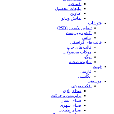
افتتاحیه
تبلیغات محصول
عناوین
نمایش ویدئو
فتوشاپ
تصاویر لایه باز (PSD)
اکشن و پریست
براش
قالب های گرافیکی
قالب های چاپ
موکاپ محصولات
لوگو
سازنده صحنه
فونت
فارسی
انگلیسی
موسیقی
افکت صوتی
صدای بازی
ترانزیشن و حرکت
صدای انسان
صدای شهری
صدای طبیعت