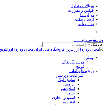
سوالات متداول
قوانین و مقررات
درباره ما
ارسال تیکت
تماس با ما
وارد شوید
/
ثبت نام
مخزن ودره | ارزانترین
ویدئو
موشن گرافیک
فوتیج
پروژه های آماده
افترافکت و پریمیر
نمایش لوگو
عروسی
اسلایدشو
عناوین
استودیو مجازی
افتتاحیه