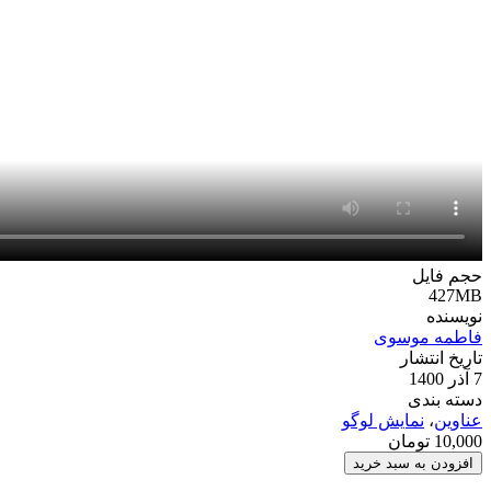
حجم فایل
427MB
نویسنده
فاطمه موسوی
تاریخ انتشار
7 آذر 1400
دسته بندی
عناوین
،
نمایش لوگو
10,000
تومان
پروژه
افزودن به سبد خرید
افترافکت