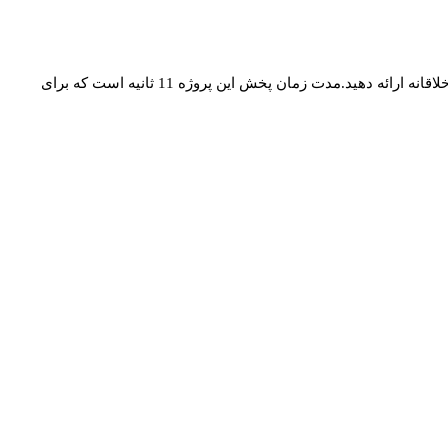
پروژه افترافکت لوگو و عنوان Trippy Wave Intro Logo & Title این پروژه ی جذاب به شما این امکان را می‌دهد تا لوگوی خود را با ظاهری جالب و خلاقانه ارائه دهید.مدت زمان پخش این پروژه 11 ثانیه است که برای