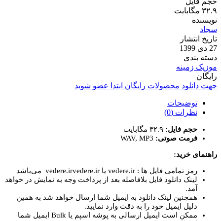
حجم فایل
۳۲.۹ مگابایت
نویسنده
سجاد
تاریخ انتشار
27 دی 1399
دسته بندی
موزیک زمینه
رایگان
جهت دانلود محصولات رایگان ابتدا عضو شوید
توضیحات
نظرات (0)
حجم فایل:
۳۲.۹ مگابایت
فرمت صوتی:
WAV, MP3
راهنمای خرید:
رمز تمامی فایل ها : vedere.ir یا vedere.irvedere.ir می‌باشد
لینک دانلود فایل بلافاصله بعد از پرداخت وجه به نمایش در خواهد
آمد.
همچنین لینک دانلود به ایمیل شما ارسال خواهد شد به همین
دلیل ایمیل خود را به دقت وارد نمایید.
ممکن است ایمیل ارسالی به پوشه اسپم یا Bulk ایمیل شما