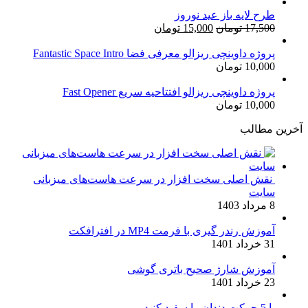
طرح لایه باز عید نوروز
قیمت
قیمت
17,500
تومان
15,000
تومان
اصلی:
فعلی:
17,500 تومان
15,000 تومان.
پروژه داوینچی ریزالو معرفی فضا Fantastic Space Intro
10,000
تومان
بود.
پروژه داوینچی ریزالو افتتاحیه سریع Fast Opener
10,000
تومان
آخرین مطالب
نقش اصلی سخت افزار در سرعت هاست‌های میزبانی
سایت
8 مرداد 1403
آموزش رندر گیری با فرمت MP4 در افترافکت
31 خرداد 1401
آموزش شارژ صحیح باتری گوشی
23 خرداد 1401
با 5 حرکت دندان را سفید کنید