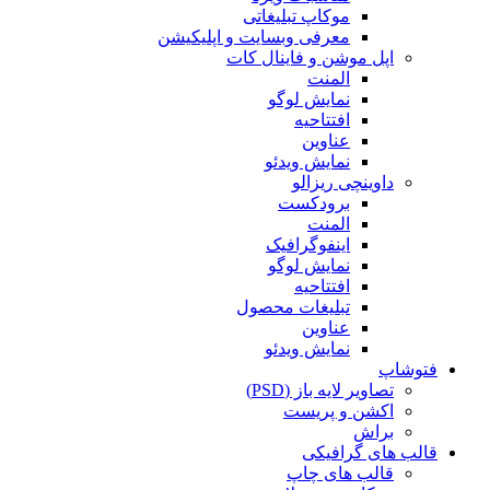
موکاپ تبلیغاتی
معرفی وبسایت و اپلیکیشن
اپل موشن و فاینال کات
المنت
نمایش لوگو
افتتاحیه
عناوین
نمایش ویدئو
داوینچی ریزالو
برودکست
المنت
اینفوگرافیک
نمایش لوگو
افتتاحیه
تبلیغات محصول
عناوین
نمایش ویدئو
فتوشاپ
تصاویر لایه باز (PSD)
اکشن و پریست
براش
قالب های گرافیکی
قالب های چاپ