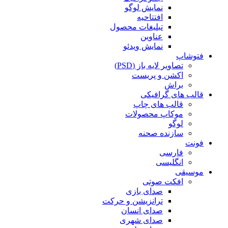
نمایش لوگو
افتتاحیه
تبلیغات محصول
عناوین
نمایش ویدئو
فتوشاپ
تصاویر لایه باز (PSD)
اکشن و پریست
براش
قالب های گرافیکی
قالب های چاپ
موکاپ محصولات
لوگو
سازنده صحنه
فونت
فارسی
انگلیسی
موسیقی
افکت صوتی
صدای بازی
ترانزیشن و حرکت
صدای انسان
صدای شهری