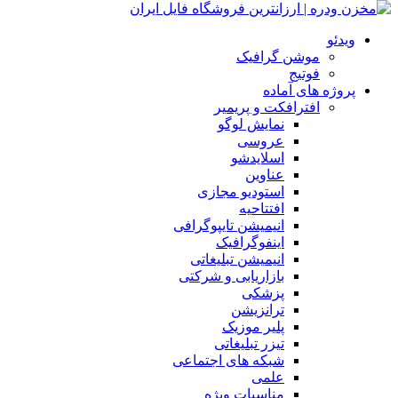
ویدئو
موشن گرافیک
فوتیج
پروژه های آماده
افترافکت و پریمیر
نمایش لوگو
عروسی
اسلایدشو
عناوین
استودیو مجازی
افتتاحیه
انیمیشن تایپوگرافی
اینفوگرافیک
انیمیشن تبلیغاتی
بازاریابی و شرکتی
پزشکی
ترانزیشن
پلیر موزیک
تیزر تبلیغاتی
شبکه های اجتماعی
علمی
مناسبات ویژه