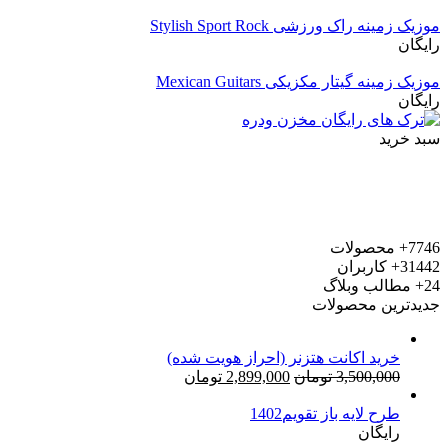
موزیک زمینه راک ورزشی Stylish Sport Rock
رایگان
موزیک زمینه گیتار مکزیکی Mexican Guitars
رایگان
سبد خرید
7746+
محصولات
31442+
کاربران
24+
مطالب وبلاگ
جدیدترین محصولات
خرید اکانت هتزنر (احراز هویت شده)
قیمت
قیمت
3,500,000
تومان
2,899,000
تومان
اصلی:
فعلی:
طرح لایه باز تقویم1402
3,500,000 تومان
2,899,000 تومان.
رایگان
بود.