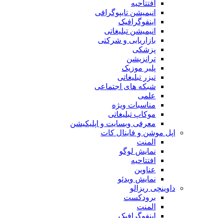
افتتاحیه
انیمیشن تایپوگرافی
اینفوگرافیک
انیمیشن تبلیغاتی
بازاریابی و شرکتی
پزشکی
ترانزیشن
پلیر موزیک
تیزر تبلیغاتی
شبکه های اجتماعی
علمی
مناسبات ویژه
موکاپ تبلیغاتی
معرفی وبسایت و اپلیکیشن
اپل موشن و فاینال کات
المنت
نمایش لوگو
افتتاحیه
عناوین
نمایش ویدئو
داوینچی ریزالو
برودکست
المنت
اینفوگرافیک