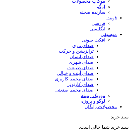
موکاپ محصولات
لوگو
سازنده صحنه
فونت
فارسی
انگلیسی
موسیقی
افکت صوتی
صدای بازی
ترانزیشن و حرکت
صدای انسان
صدای شهری
صدای طبیعت
صدای آینده و خیالی
صدای محیط کاربری
صدای کارتونی
صدای محیط صنعتی
موزیک زمینه
لوگو و پروژه
محصولات رایگان
سبد خرید
سبد خرید شما خالی است.