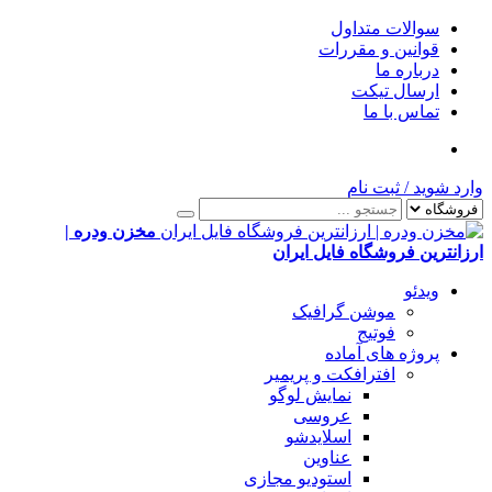
سوالات متداول
قوانین و مقررات
درباره ما
ارسال تیکت
تماس با ما
وارد شوید
/
ثبت نام
مخزن ودره |
ارزانترین فروشگاه فایل ایران
ویدئو
موشن گرافیک
فوتیج
پروژه های آماده
افترافکت و پریمیر
نمایش لوگو
عروسی
اسلایدشو
عناوین
استودیو مجازی