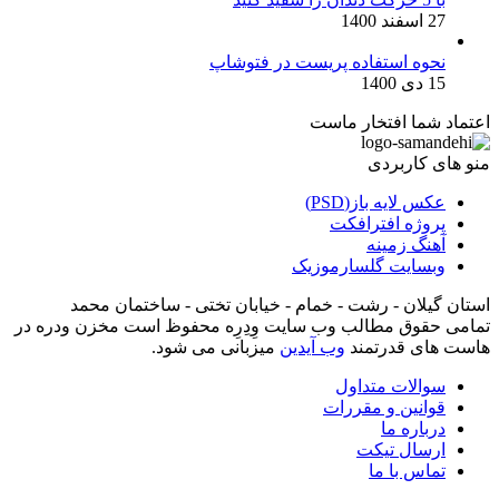
27 اسفند 1400
نحوه استفاده پریست در فتوشاپ
15 دی 1400
اعتماد شما افتخار ماست
منو های کاربردی
عکس لایه باز(PSD)
پروژه افترافکت
آهنگ زمینه
وبسایت گلسارموزیک
استان گیلان - رشت - خمام - خیابان تختی - ساختمان محمد
تمامی حقوق مطالب وب سایت وِدِرِه محفوظ است مخزن ودره در
هاست های قدرتمند
وب آیدین
میزبانی می شود.
سوالات متداول
قوانین و مقررات
درباره ما
ارسال تیکت
تماس با ما