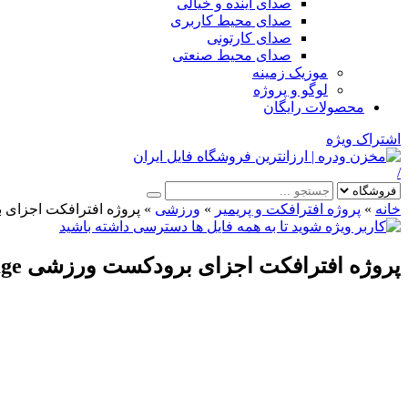
صدای آینده و خیالی
صدای محیط کاربری
صدای کارتونی
صدای محیط صنعتی
موزیک زمینه
لوگو و پروژه
محصولات رایگان
اشتراک ویژه
/
خانه
»
پروژه افترافکت و پریمیر
»
ورزشی
»
پروژه افترافکت اجزای برودکست ورزش
پروژه افترافکت اجزای برودکست ورزشی Sports Broadcast Package