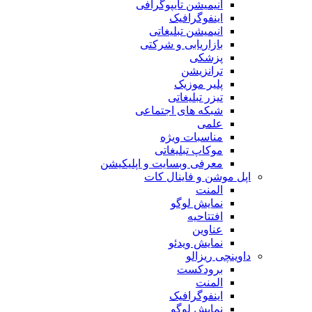
انیمیشن تایپوگرافی
اینفوگرافیک
انیمیشن تبلیغاتی
بازاریابی و شرکتی
پزشکی
ترانزیشن
پلیر موزیک
تیزر تبلیغاتی
شبکه های اجتماعی
علمی
مناسبات ویژه
موکاپ تبلیغاتی
معرفی وبسایت و اپلیکیشن
اپل موشن و فاینال کات
المنت
نمایش لوگو
افتتاحیه
عناوین
نمایش ویدئو
داوینچی ریزالو
برودکست
المنت
اینفوگرافیک
نمایش لوگو