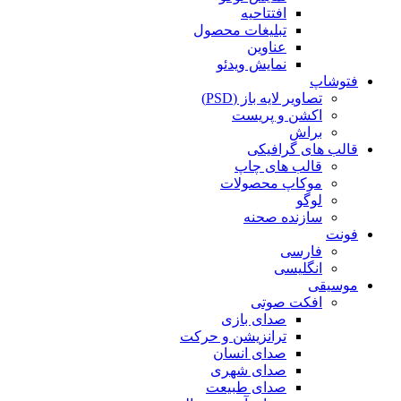
افتتاحیه
تبلیغات محصول
عناوین
نمایش ویدئو
فتوشاپ
تصاویر لایه باز (PSD)
اکشن و پریست
براش
قالب های گرافیکی
قالب های چاپ
موکاپ محصولات
لوگو
سازنده صحنه
فونت
فارسی
انگلیسی
موسیقی
افکت صوتی
صدای بازی
ترانزیشن و حرکت
صدای انسان
صدای شهری
صدای طبیعت