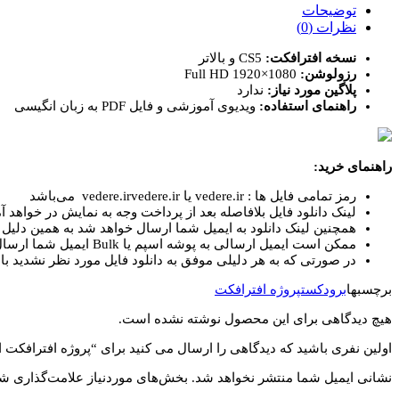
اجزای
توضیحات
برودکست
نظرات (0)
ورزشی
نسخه افترافکت:
CS5 و بالاتر
Sports
رزولوشن:
Full HD 1920×1080
Broadcast
پلاگین مورد نیاز:
ندارد
Package
راهنمای استفاده:
ویدیوی آموزشی و فایل PDF به زبان انگیسی
عدد
راهنمای خرید:
رمز تمامی فایل ها : vedere.ir یا vedere.irvedere.ir می‌باشد
لینک دانلود فایل بلافاصله بعد از پرداخت وجه به نمایش در خواهد آم
همچنین لینک دانلود به ایمیل شما ارسال خواهد شد به همین دلیل ای
ممکن است ایمیل ارسالی به پوشه اسپم یا Bulk ایمیل شما ارسال شده باشد.
در صورتی که به هر دلیلی موفق به دانلود فایل مورد نظر نشدید با 
برچسبها
برودکست
پروژه افترافکت
هیچ دیدگاهی برای این محصول نوشته نشده است.
اولین نفری باشید که دیدگاهی را ارسال می کنید برای “پروژه افترافکت اجزای برودکست ورز
نشانی ایمیل شما منتشر نخواهد شد.
بخش‌های موردنیاز علامت‌گذاری شد