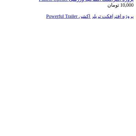
10,000
تومان
پروژه افترافکت تریلر اکشن Powerful Trailer
10,000
تومان
پروژه افتر افکت اینترو سینمایی فوتبال Cinematic Soccer Opener
رایگان
پروژه پریمیر ورزشی Dynamic Glitch Opener Sport Motivation
5,000
تومان
پروژه پریمیر تیزرتبلیغاتی یوگا Online Yoga Instagram Promo
10,000
تومان
پروژه افترافکت برودکست ورزشی Sport Motivation
10,000
تومان
سبد خرید
7746+
محصولات