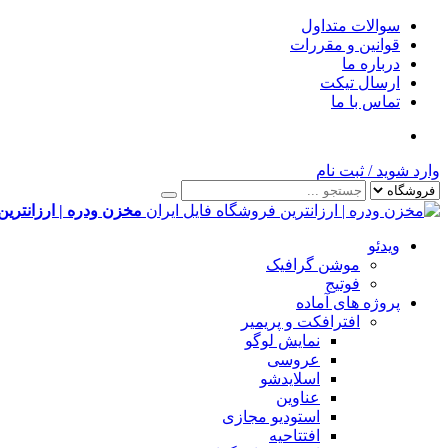
سوالات متداول
قوانین و مقررات
درباره ما
ارسال تیکت
تماس با ما
وارد شوید
/
ثبت نام
مخزن ودره | ارزانترین
ویدئو
موشن گرافیک
فوتیج
پروژه های آماده
افترافکت و پریمیر
نمایش لوگو
عروسی
اسلایدشو
عناوین
استودیو مجازی
افتتاحیه