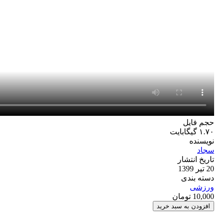
حجم فایل
۱.۷۰ گیگابایت
نویسنده
سجاد
تاریخ انتشار
20 تیر 1399
دسته بندی
ورزشی
10,000
تومان
پروژه
افزودن به سبد خرید
افترافکت