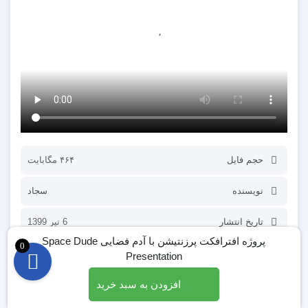
حجم فایل
۴۶۴ مگابایت
نویسنده
سجاد
تاریخ انتشار
6 تیر 1399
پروژه افترافکت پرزنتیشن با آدم فضایی Space Dude
0
دسته بندی
وب سایت / اپلیکیشن
Presentation
10,000
تومان
افزودن به سبد خرید
افزودن به سبد خرید