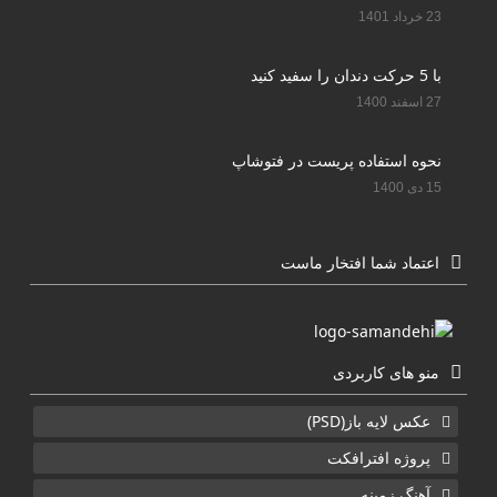
23 خرداد 1401
با 5 حرکت دندان را سفید کنید
27 اسفند 1400
نحوه استفاده پریست در فتوشاپ
15 دی 1400
اعتماد شما افتخار ماست
منو های کاربردی
عکس لایه باز(PSD)
پروژه افترافکت
آهنگ زمینه