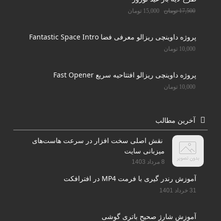
17,500
تومان
15,000
تومان
پروژه داوینچی ریزالو معرفی فضا Fantastic Space Intro
10,000
تومان
پروژه داوینچی ریزالو افتتاحیه سریع Fast Opener
10,000
تومان
آخرین مطالب
نقش اصلی سخت افزار در سرعت هاست‌های
میزبانی سایت
8 مرداد 1403
آموزش رندر گیری با فرمت MP4 در افترافکت
31 خرداد 1401
آموزش شارژ صحیح باتری گوشی