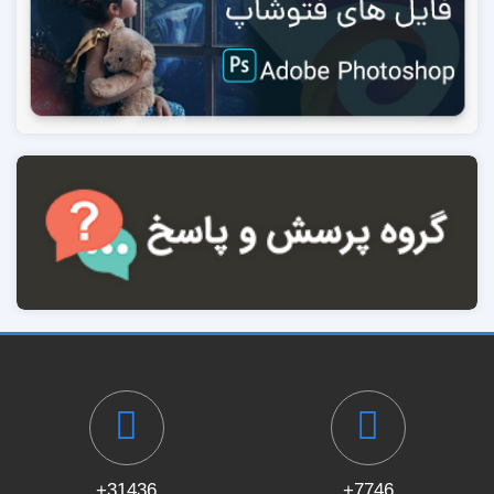
31436+
7746+