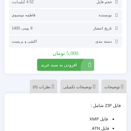
حجم فایل
4.52 کیلوبایت
نویسنده
فاطمه موسوی
تاریخ انتشار
8 بهمن 1400
دسته بندی
اکشن و پریست
5,000
تومان
افزودن به سبد خرید
توضیحات
توضیحات تکمیلی
نظرات (0)
فایل ZIP شامل :
فایل XMP
فایل ATN