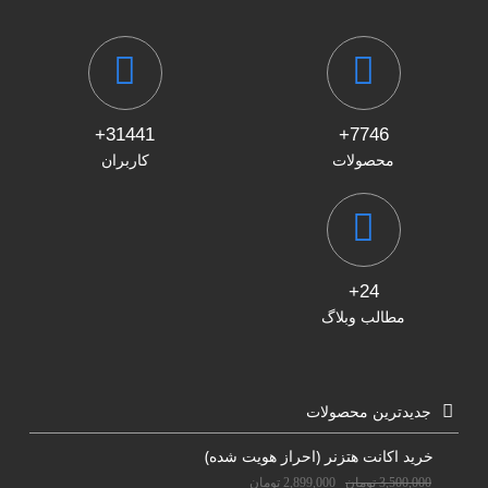
31441+
7746+
محصولات
کاربران
24+
مطالب وبلاگ
جدیدترین محصولات
خرید اکانت هتزنر (احراز هویت شده)
3,500,000
تومان
2,899,000
تومان