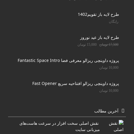
طرح لایه باز تقویم1402
رایگان
طرح لایه باز عید نوروز
17,500
تومان
15,000
تومان
پروژه داوینچی ریزالو معرفی فضا Fantastic Space Intro
10,000
تومان
پروژه داوینچی ریزالو افتتاحیه سریع Fast Opener
10,000
تومان
آخرین مطالب
نقش اصلی سخت افزار در سرعت هاست‌های
میزبانی سایت