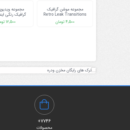
مجموعه موشن گرافیک
مجموعه ویدیو
Retro Leak Transitions
گرافیک رنگی این
شرکتی
4,500
تومان
12,500
توم
7746+
محصولات