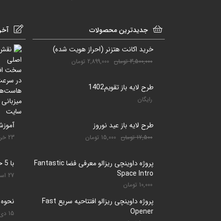
جدیدترین محصولات
آخر
خرید اکانت هتزنر (احراز هویت شده)
3,500,000
تومان
2,899,000
تومان
طرح لایه باز تقویم1402
رایگان
طرح لایه باز عید نوروز
آموزش
17,500
تومان
15,000
تومان
23 خرداد 1401
پروژه داوینچی ریزالو معرفی فضا Fantastic
با 5 حرکت دندان را سفید کنید
Space Intro
27 اسفند 1400
10,000
تومان
پروژه داوینچی ریزالو افتتاحیه سریع Fast
نحوه 
Opener
15 دی 1400