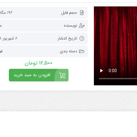
حجم فایل
۱۹۶ مگابایت
نویسنده
س
تاریخ انتشار
6 شهریور 1399
دسته بندی
فو
12,500
تومان
افزودن به سبد خرید