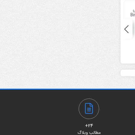
ی
ر Birds &
مجموعه ویدیوی موشن
فوتیج مربی در حال قرار
گرافیک پرچم کشورهای
دادن دستکش روی دست
جهان World Flags Pack
بوکسور
6,000
تومان
5,000
تومان
24+
مطالب وبلاگ