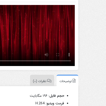
بازاریابی و شرکتی
پزشکی
ترانزیشن
پلیر موزیک
تیزر تبلیغاتی
شبکه های اجتماعی
علمی
مناسبات ویژه
موکاپ تبلیغاتی
معرفی وبسایت و اپلیکیشن
توضیحات
نظرات (0)
حجم فایل:
۱۹۶ مگابایت
فرمت ویدیو:
H.264