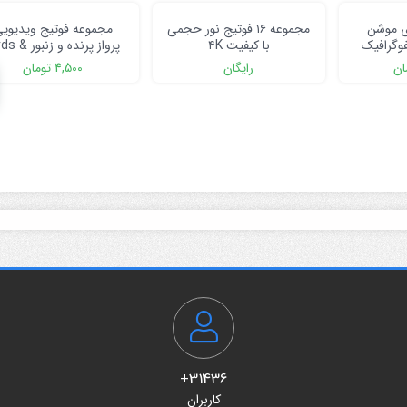
ی موشن
مجموعه ۱۶ فوتیج نور حجمی
مجموعه فوتیج ویدیوی
فوگرافیک
با کیفیت ۴K
پرواز پرنده و زنبو
Bees VFX
ان
رایگان
4,500
تومان
31436+
کاربران