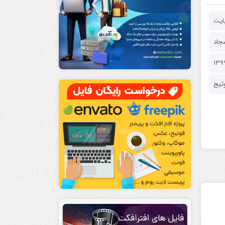
جاد
تیج