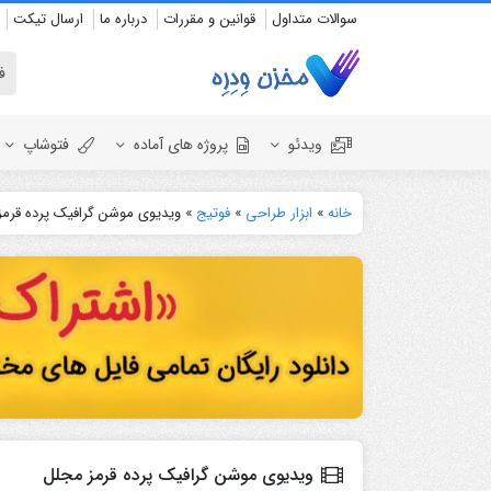
سوالات متداول
قوانین و مقررات
درباره ما
ارسال تیکت
ویدئو
پروژه های آماده
فتوشاپ
خانه
»
ابزار طراحی
»
فوتیج
»
ویدیوی موشن گرافیک پرده قرم
نمایش لوگو
المنت
عروسی
نمایش ل
اسلایدشو
افتتاحیه
عناوین
عناوین
استودیو مجازی
نمایش 
افتتاحیه
انیمیشن تایپوگرافی
اینفوگرافیک
ویدیوی موشن گرافیک پرده قرمز مجلل
انیمیشن تبلیغاتی