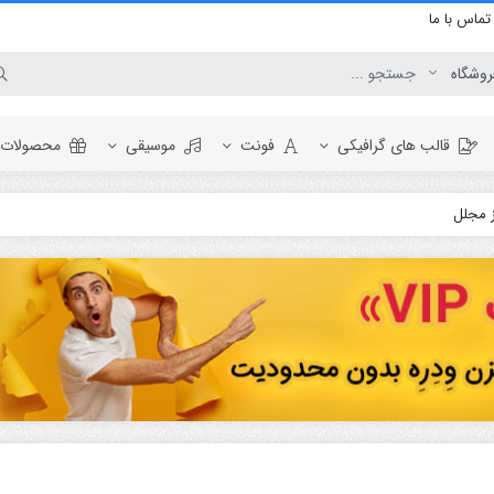
تماس با ما
قالب های گرافیکی
فونت
موسیقی
محصولات ر
ز مجلل
برودکست
وگو
المنت
اینفوگرافیک
نمایش لوگو
ویدئو
افتتاحیه
تبلیغات محصول
عناوین
نمایش ویدئو