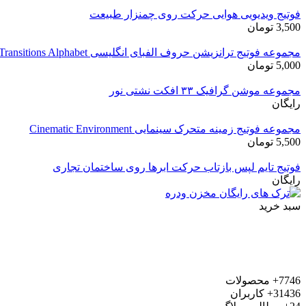
فوتیج ویدیویی هوایی حرکت روی چمنزار طبیعت
3,500
تومان
مجموعه فوتیج ترانزیشن حروف الفبای انگلیسی Transitions Alphabet
5,000
تومان
مجموعه موشن گرافیک ۳۳ افکت نشتی نور
رایگان
مجموعه فوتیج زمینه متحرک سینمایی Cinematic Environment
5,500
تومان
فوتیج تایم لپس بازتاب حرکت ابرها روی ساختمان تجاری
رایگان
سبد خرید
7746+
محصولات
31436+
کاربران