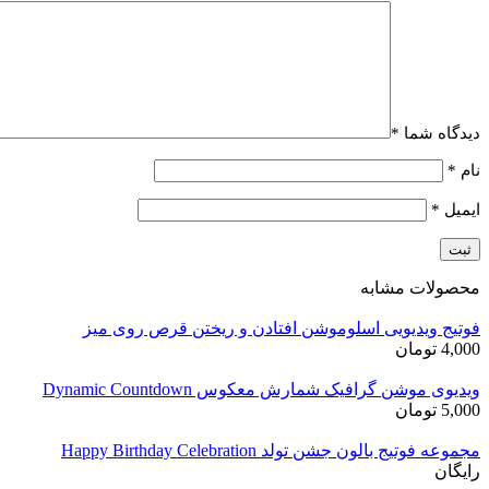
دیدگاه شما
*
نام
*
ایمیل
*
محصولات مشابه
فوتیج ویدیویی اسلوموشن افتادن و ریختن قرص روی میز
4,000
تومان
ویدیوی موشن گرافیک شمارش معکوس Dynamic Countdown
5,000
تومان
مجموعه فوتیج بالون جشن تولد Happy Birthday Celebration
رایگان