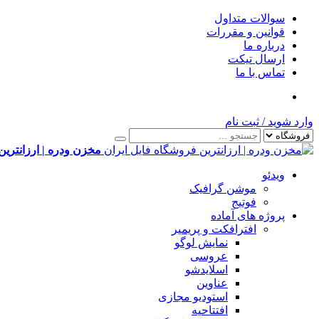
سوالات متداول
قوانین و مقررات
درباره ما
ارسال تیکت
تماس با ما
وارد شوید
/
ثبت نام
مخزن ودره | ارزانترین
ویدئو
موشن گرافیک
فوتیج
پروژه های آماده
افترافکت و پریمیر
نمایش لوگو
عروسی
اسلایدشو
عناوین
استودیو مجازی
افتتاحیه