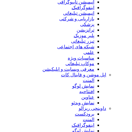
انیمیشن تایپوگرافی
اینفوگرافیک
انیمیشن تبلیغاتی
بازاریابی و شرکتی
پزشکی
ترانزیشن
پلیر موزیک
تیزر تبلیغاتی
شبکه های اجتماعی
علمی
مناسبات ویژه
موکاپ تبلیغاتی
معرفی وبسایت و اپلیکیشن
اپل موشن و فاینال کات
المنت
نمایش لوگو
افتتاحیه
عناوین
نمایش ویدئو
داوینچی ریزالو
برودکست
المنت
اینفوگرافیک
نمایش لوگو