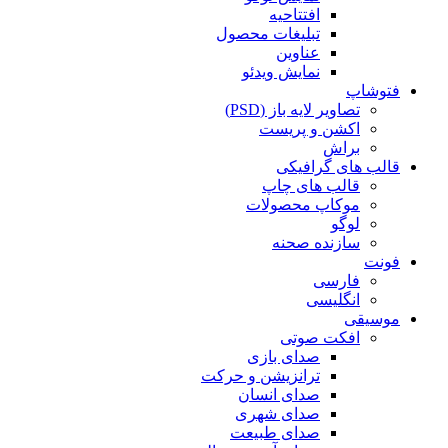
افتتاحیه
تبلیغات محصول
عناوین
نمایش ویدئو
فتوشاپ
تصاویر لایه باز (PSD)
اکشن و پریست
براش
قالب های گرافیکی
قالب های چاپ
موکاپ محصولات
لوگو
سازنده صحنه
فونت
فارسی
انگلیسی
موسیقی
افکت صوتی
صدای بازی
ترانزیشن و حرکت
صدای انسان
صدای شهری
صدای طبیعت