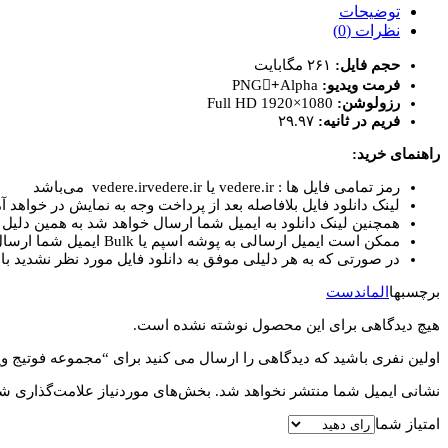
ویدیویی
توضیحات
حرکت
نظرات (0)
دست
حجم فایل:
۲۶۱ مگابایت
روی
فرمت ویدیو:
PNG+َAlpha
تاچ
رزولوشن:
Full HD 1920×1080
اسکرین
فریم در ثانیه:
۲۹.۹۷
۱
عدد
راهنمای خرید:
رمز تمامی فایل ها : vedere.ir یا vedere.irvedere.ir می‌باشد
لینک دانلود فایل بلافاصله بعد از پرداخت وجه به نمایش در خواهد آم
همچنین لینک دانلود به ایمیل شما ارسال خواهد شد به همین دلیل ای
ممکن است ایمیل ارسالی به پوشه اسپم یا Bulk ایمیل شما ارسال شده باشد.
در صورتی که به هر دلیلی موفق به دانلود فایل مورد نظر نشدید با 
برچسبها
المان
دست
هیچ دیدگاهی برای این محصول نوشته نشده است.
اولین نفری باشید که دیدگاهی را ارسال می کنید برای “مجموعه فوتیج و
نشانی ایمیل شما منتشر نخواهد شد.
بخش‌های موردنیاز علامت‌گذاری شد
امتیاز شما