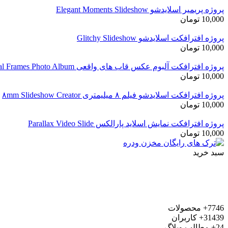
پروژه پریمیر اسلایدشو Elegant Moments Slideshow
10,000
تومان
پروژه افترافکت اسلایدشو Glitchy Slideshow
10,000
تومان
پروژه افترافکت آلبوم عکس قاب های واقعی Real Frames Photo Album
10,000
تومان
پروژه افترافکت اسلایدشو فیلم ۸ میلیمتری ۸mm Slideshow Creator
10,000
تومان
پروژه افترافکت نمایش اسلاید پارالکس Parallax Video Slide
10,000
تومان
سبد خرید
7746+
محصولات
31439+
کاربران
24+
مطالب وبلاگ