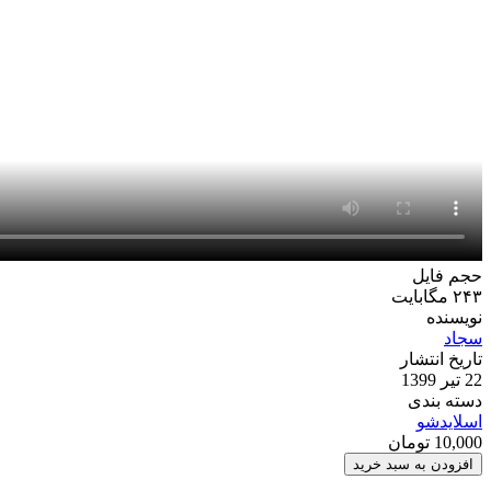
حجم فایل
۲۴۳ مگابایت
نویسنده
سجاد
تاریخ انتشار
22 تیر 1399
دسته بندی
اسلایدشو
10,000
تومان
پروژه
افزودن به سبد خرید
افترافکت