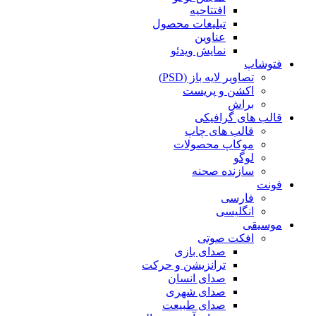
افتتاحیه
تبلیغات محصول
عناوین
نمایش ویدئو
فتوشاپ
تصاویر لایه باز (PSD)
اکشن و پریست
براش
قالب های گرافیکی
قالب های چاپ
موکاپ محصولات
لوگو
سازنده صحنه
فونت
فارسی
انگلیسی
موسیقی
افکت صوتی
صدای بازی
ترانزیشن و حرکت
صدای انسان
صدای شهری
صدای طبیعت