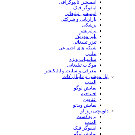
انیمیشن تایپوگرافی
اینفوگرافیک
انیمیشن تبلیغاتی
بازاریابی و شرکتی
پزشکی
ترانزیشن
پلیر موزیک
تیزر تبلیغاتی
شبکه های اجتماعی
علمی
مناسبات ویژه
موکاپ تبلیغاتی
معرفی وبسایت و اپلیکیشن
اپل موشن و فاینال کات
المنت
نمایش لوگو
افتتاحیه
عناوین
نمایش ویدئو
داوینچی ریزالو
برودکست
المنت
اینفوگرافیک
نمایش لوگو