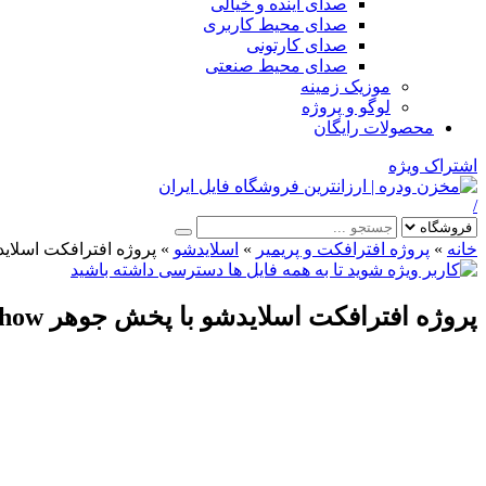
صدای آینده و خیالی
صدای محیط کاربری
صدای کارتونی
صدای محیط صنعتی
موزیک زمینه
لوگو و پروژه
محصولات رایگان
اشتراک ویژه
/
خانه
»
پروژه افترافکت و پریمیر
»
اسلایدشو
»
پروژه افترافکت اسلایدشو با پخش جوهر w
پروژه افترافکت اسلایدشو با پخش جوهر Perfect Ink Memories Slideshow