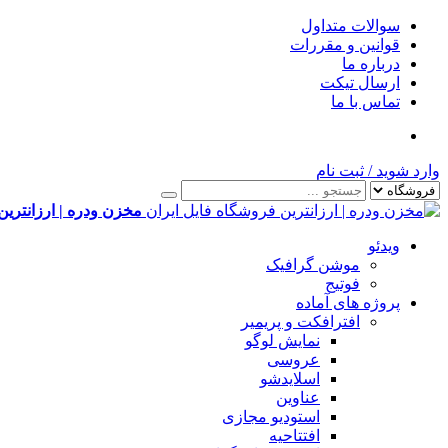
سوالات متداول
قوانین و مقررات
درباره ما
ارسال تیکت
تماس با ما
وارد شوید
/
ثبت نام
مخزن ودره | ارزانترین
ویدئو
موشن گرافیک
فوتیج
پروژه های آماده
افترافکت و پریمیر
نمایش لوگو
عروسی
اسلایدشو
عناوین
استودیو مجازی
افتتاحیه