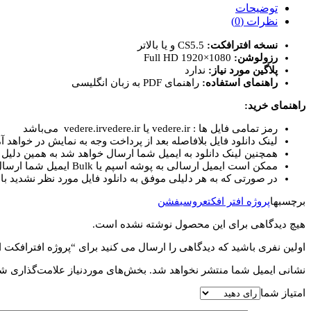
اسلایدشو
توضیحات
با
نظرات (0)
پخش
نسخه افترافکت:
CS5.5 و یا بالاتر
جوهر
رزولوشن:
Full HD 1920×1080
Perfect
پلاگین مورد نیاز:
ندارد
Ink
راهنمای استفاده:
راهنمای PDF به زبان انگلیسی
Memories
Slideshow
راهنمای خرید:
عدد
رمز تمامی فایل ها : vedere.ir یا vedere.irvedere.ir می‌باشد
لینک دانلود فایل بلافاصله بعد از پرداخت وجه به نمایش در خواهد آم
همچنین لینک دانلود به ایمیل شما ارسال خواهد شد به همین دلیل ای
ممکن است ایمیل ارسالی به پوشه اسپم یا Bulk ایمیل شما ارسال شده باشد.
در صورتی که به هر دلیلی موفق به دانلود فایل مورد نظر نشدید با 
برچسبها
پروژه افتر افکت
عروسی
فشن
هیچ دیدگاهی برای این محصول نوشته نشده است.
اولین نفری باشید که دیدگاهی را ارسال می کنید برای “پروژه افترافکت اسلایدشو با پخش جوهر ow
نشانی ایمیل شما منتشر نخواهد شد.
بخش‌های موردنیاز علامت‌گذاری شد
امتیاز شما