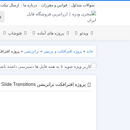
سوالات متداول
قوانین و مقررات
درباره ما
ارسال تیکت
ویدئو
پروژه های آماده
فتوشاپ
خانه
»
پروژه افترافکت و پریمیر
»
ترانزیشن
»
پروژه افترافکت ترانزیشن
نمایش لوگو
المنت
عروسی
نمایش 
اسلایدشو
افتتاحیه
پروژه افترافکت ترانزیشن Modern Slide Transitions
عناوین
عناوین
استودیو مجازی
نمایش و
افتتاحیه
انیمیشن تایپوگرافی
اینفوگرافیک
انیمیشن تبلیغاتی
بازاریابی و شرکتی