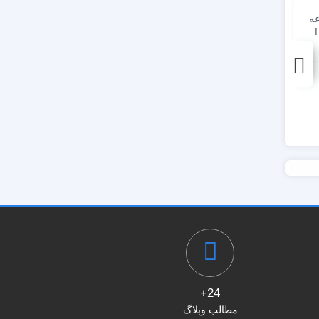
عه
Tr
پروژه پریمیر انیمیشن
پروژه افترافکت مجموعه
مایعات VFX Liquid Pack
جامع ترانزیشن ویدیویی
Transitions
رایگان
10,000
تومان
24+
مطالب وبلاگ