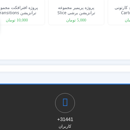
 کارتونی
پروژه پریمیر مجموعه
پروژه افترافکت مجمو
Car
ترانزیشن برشی Slice
ترانزیشن ansitions
365
Transitions
ان
5,000
تومان
10,000
تومان
31441+
کاربران