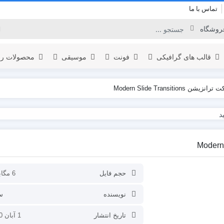
تماس با ما
قالب های گرافیکی
فونت
موسیقی
محصولات را
 Modern Slide Transitions
برودکست
لوگو
المنت
اینفوگرافیک
نمایش لوگو
یدئو
افتتاحیه
تبلیغات محصول
حجم فایل
6 مگابایت
عناوین
نویسنده
س
نمایش ویدئو
تاریخ انتشار
1 آبان 1400