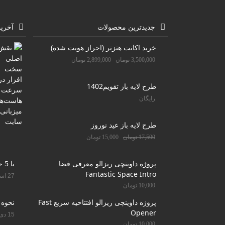
جدیدترین محصولات
آخری
خرید اکانت هتزنر (احراز هویت شده)
3,500,000
تومان
2,899,000
تومان
طرح لایه باز تقویم1402
رایگان
طرح لایه باز عید نوروز
17,500
تومان
15,000
تومان
پروژه داوینچی ریزالو معرفی فضا
با 5 حرکت دندان را سفید کنید
Fantastic Space Intro
27 اسفند 1400
10,000
تومان
پروژه داوینچی ریزالو افتتاحیه سریع Fast
نحوه 
Opener
15 دی 1400
10,000
تومان