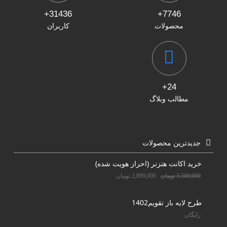
31436+
7746+
محصولات
کاربران
24+
مطالب وبلاگ
جدیدترین محصولات
خرید اکانت هتزنر (احراز هویت شده)
3,500,000
تومان
2,899,000
تومان
طرح لایه باز تقویم1402
رایگان