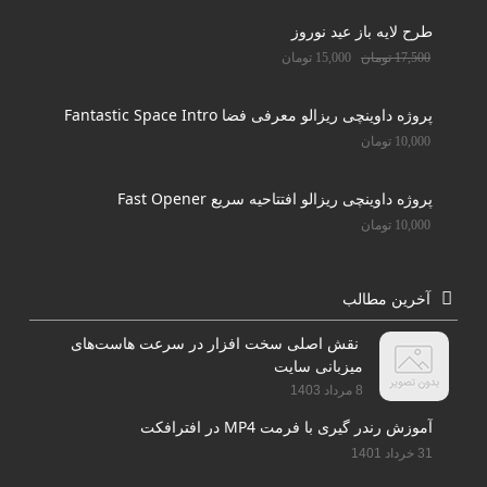
طرح لایه باز عید نوروز
17,500
تومان
15,000
تومان
پروژه داوینچی ریزالو معرفی فضا Fantastic Space Intro
10,000
تومان
پروژه داوینچی ریزالو افتتاحیه سریع Fast Opener
10,000
تومان
آخرین مطالب
نقش اصلی سخت افزار در سرعت هاست‌های
میزبانی سایت
8 مرداد 1403
آموزش رندر گیری با فرمت MP4 در افترافکت
31 خرداد 1401