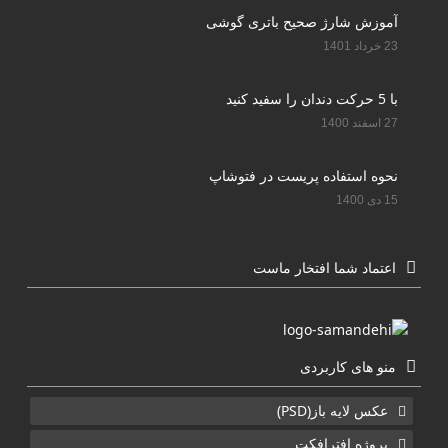
آموزش شارژ صحیح باتری گوشی
23 خرداد 1401
با 5 حرکت دندان را سفید کنید
27 اسفند 1400
نحوه استفاده پریست در فتوشاپ
15 دی 1400
اعتماد شما افتخار ماست
منو های کاربردی
عکس لایه باز(PSD)
پروژه افترافکت