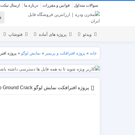
سوالات متداول
قوانین و مقررات
درباره ما
ارسال تیکت
ویدئو
پروژه های آماده
فتوشاپ
خانه
»
پروژه افترافکت و پریمیر
»
نمایش لوگو
»
پروژه افترافکت نما
نمایش لوگو
المنت
عروسی
نمایش 
اسلایدشو
افتتاحیه
پروژه افترافکت نمایش لوگو Logo Intro Ground Crack
عناوین
عناوین
استودیو مجازی
نمایش و
افتتاحیه
انیمیشن تایپوگرافی
اینفوگرافیک
انیمیشن تبلیغاتی
بازاریابی و شرکتی