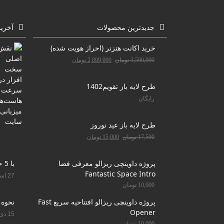
جدیدترین محصولات
آخری
خرید اکانت هتزنر (احراز هویت شده)
3,500,000
تومان
2,899,000
تومان
طرح لایه باز تقویم1402
رایگان
طرح لایه باز عید نوروز
17,500
تومان
15,000
تومان
پروژه داوینچی ریزالو معرفی فضا
با 5 حرکت دندان را سفید کنید
Fantastic Space Intro
27 اسفند 1400
10,000
تومان
پروژه داوینچی ریزالو افتتاحیه سریع Fast
نحوه 
Opener
15 دی 1400
10,000
تومان