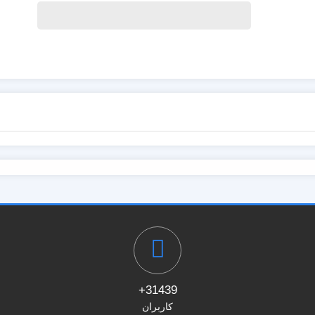
31439+
کاربران