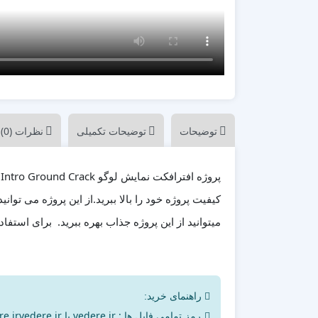
پزشکی
ترانزیشن
پلیر موزیک
تیزر تبلیغاتی
شبکه های اجتماعی
علمی
مناسبات ویژه
توضیحات
توضیحات تکمیلی
نظرات (0)
موکاپ تبلیغاتی
معرفی وبسایت و اپلیکیشن
کیفیت پروژه خود را بالا ببرید.از این پروژه می تو
میتوانید از این پروژه جذاب بهره ببرید. برای استفاده 
راهنمای خرید:
رمز تمامی فایل ها : vedere.ir یا vedere.irvedere.ir می‌باشد