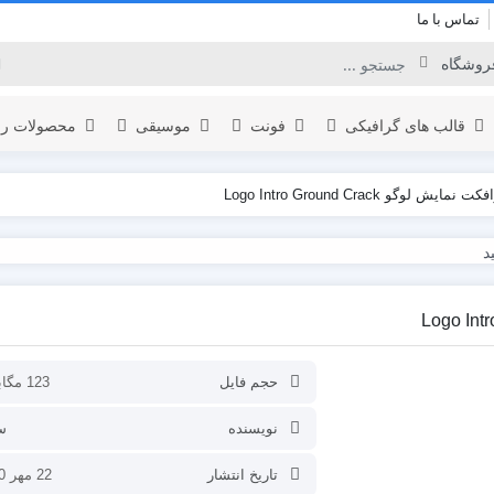
تماس با ما
قالب های گرافیکی
فونت
موسیقی
محصولات را
یش لوگو Logo Intro Ground Crack
برودکست
لوگو
المنت
اینفوگرافیک
نمایش لوگو
یدئو
افتتاحیه
تبلیغات محصول
حجم فایل
123 مگابایت
عناوین
نویسنده
س
نمایش ویدئو
تاریخ انتشار
22 مهر 1400