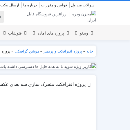
سوالات متداول
قوانین و مقررات
درباره ما
ارسال تیکت
ویدئو
پروژه های آماده
فتوشاپ
خانه
»
پروژه افترافکت و پریمیر
»
موشن گرافیکی
»
پروژه اف
نمایش لوگو
المنت
عروسی
نمایش 
اسلایدشو
افتتاحیه
پروژه افترافکت متحرک سازی سه بعدی عکس ve Photos 3D
عناوین
عناوین
استودیو مجازی
نمایش و
افتتاحیه
انیمیشن تایپوگرافی
اینفوگرافیک
انیمیشن تبلیغاتی
بازاریابی و شرکتی