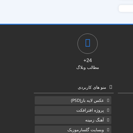
24+
مطالب وبلاگ
منو های کاربردی
عکس لایه باز(PSD)
پروژه افترافکت
آهنگ زمینه
وبسایت گلسارموزیک