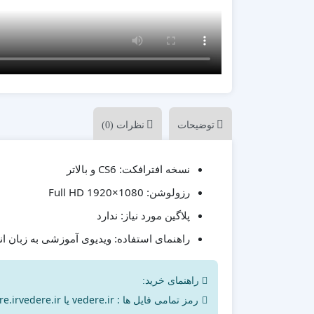
پزشکی
ترانزیشن
پلیر موزیک
تیزر تبلیغاتی
شبکه های اجتماعی
علمی
مناسبات ویژه
توضیحات
نظرات (0)
موکاپ تبلیغاتی
معرفی وبسایت و اپلیکیشن
CS6 و بالاتر
نسخه افترافکت:
Full HD 1920×1080
رزولوشن:
ندارد
پلاگین مورد نیاز:
ویدیوی آموزشی به زبان ا
راهنمای استفاده:
راهنمای خرید:
رمز تمامی فایل ها : vedere.ir یا vedere.irvedere.ir می‌باشد