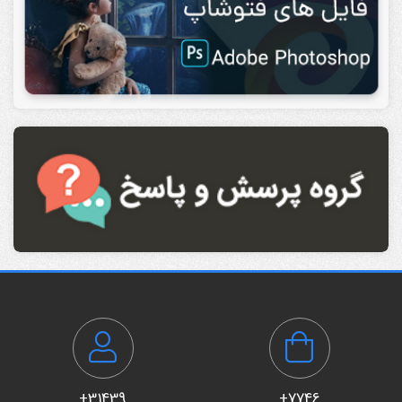
31439+
7746+