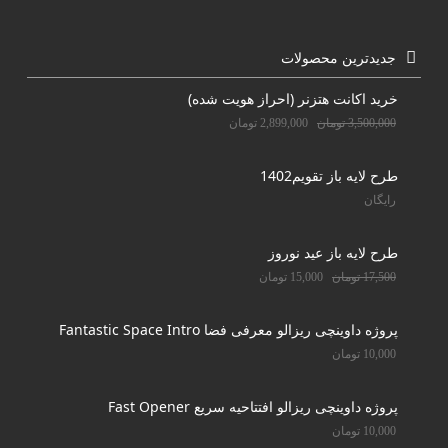
جدیدترین محصولات
خرید اکانت هتزنر (احراز هویت شده)
3,500,000
تومان
2,899,000
تومان
طرح لایه باز تقویم1402
رایگان
طرح لایه باز عید نوروز
17,500
تومان
15,000
تومان
پروژه داوینچی ریزالو معرفی فضا Fantastic Space Intro
10,000
تومان
پروژه داوینچی ریزالو افتتاحیه سریع Fast Opener
10,000
تومان