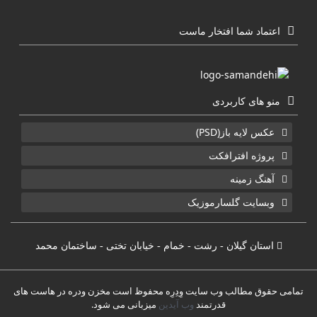
اعتماد شما افتخار ماست
منو های کاربردی
عکس لایه باز(PSD)
پروژه افترافکت
آهنگ زمینه
وبسایت گلسارموزیک
استان گیلان - رشت - خمام - خیابان تختی - ساختمان محمد
تمامی حقوق مطالب وب سایت وِدِرِه محفوظ است مخزن ودره در هاست های
قدرتمند
وب آیدین
میزبانی می شود.