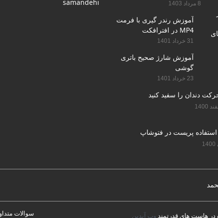
سایت
8 مرداد 1403
آموزش رندر گیری با فرمت
MP4 در افترافکت
31 خرداد 1401
آموزش شارژ صحیح باتری
گوشی
23 خرداد 1401
استفاده پریست در فتوشاپ
حمد
سوالات متداو
در هاست های قدرتمند
وب آیدین