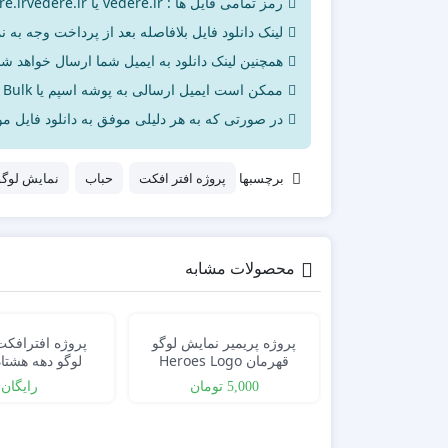
رمز تمامی فایل ها : vedere.ir یا vedere.irvedere.ir می‌باشد
لینک دانلود فایل بلافاصله بعد از پرداخت وجه به ن
همچنین لینک دانلود به ایمیل شما ارسال خواهد شد 
ممکن است ایمیل ارسالی به پوشه اسپم یا Bulk ایمیل شما ارسال شده باشد.
در صورتی که به هر دلیلی موفق به دانلود فایل مور
برچسبها
پروژه افتر افکت
حباب
نمایش لوگو
محصولات مشابه
پروژه پریمیر نمایش لوگو
پروژه افترافک
قهرمان Heroes Logo
ro TV Logo
Intro
5,000
تومان
رایگان