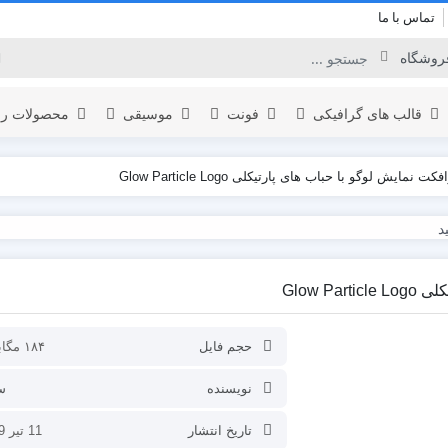
تماس با ما
قالب های گرافیکی
فونت
موسیقی
محصولات را
ت نمایش لوگو با حباب های پارتیکلی Glow Particle Logo
برودکست
لوگو
المنت
اینفوگرافیک
Glow P
نمایش لوگو
یدئو
افتتاحیه
تبلیغات محصول
حجم فایل
۱۸۴ مگابایت
عناوین
نویسنده
س
نمایش ویدئو
تاریخ انتشار
11 تیر 1399