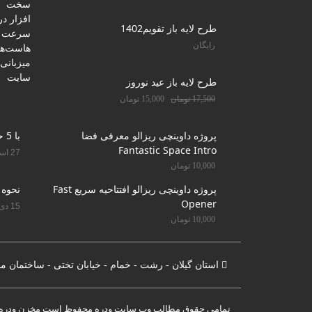
طرح لایه باز تقویم1402
رایگان
طرح لایه باز عید نوروز
17,500
تومان
15,000
تومان
پروژه داوینچی ریزالو معرفی فضا
با 5 حرکت دندان را سفید کنید
Fantastic Space Intro
27 اسفند 1400
10,000
تومان
پروژه داوینچی ریزالو افتتاحیه سریع Fast
نحوه 
Opener
15 دی 1400
10,000
تومان
استان گیلان - رشت - خمام - خیابان تختی - ساختمان م
تمامی حقوق مطالب وب سایت وِدِرِه محفوظ است مخزن ودره 