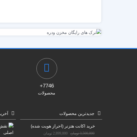
7746+
محصولات
جدیدترین محصولات
آخری
خرید اکانت هتزنر (احراز هویت شده)
3,500,000
تومان
2,899,000
تومان