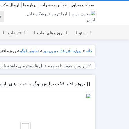
سوالات متداول
قوانین و مقررات
درباره ما
ارسال تیکت
ویدئو
پروژه های آماده
فتوشاپ
خانه
»
پروژه افترافکت و پریمیر
»
نمایش لوگو
»
پروژه افترافک
نمایش لوگو
المنت
عروسی
نمایش 
اسلایدشو
افتتاحیه
پروژه افترافکت نمایش لوگو با حباب های پارتیکلی article Logo
عناوین
عناوین
استودیو مجازی
نمایش و
نمایشگر
افتتاحیه
ویدیو
انیمیشن تایپوگرافی
اینفوگرافیک
انیمیشن تبلیغاتی
بازاریابی و شرکتی