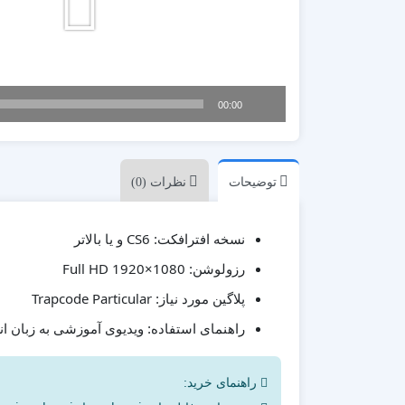
پزشکی
ترانزیشن
پلیر موزیک
تیزر تبلیغاتی
00:00
شبکه های اجتماعی
علمی
مناسبات ویژه
موکاپ تبلیغاتی
توضیحات
نظرات (0)
معرفی وبسایت و اپلیکیشن
CS6 و یا بالاتر
نسخه افترافکت:
Full HD 1920×1080
رزولوشن:
Trapcode Particular
پلاگین مورد نیاز:
ویدیوی آموزشی به زبان ا
راهنمای استفاده:
راهنمای خرید: