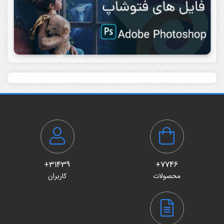
31439+
7746+
محصولات
کاربران