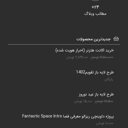
24+
مطالب وبلاگ
جدیدترین محصولات
خرید اکانت هتزنر (احراز هویت شده)
3,500,000
تومان
2,899,000
تومان
طرح لایه باز تقویم1402
رایگان
طرح لایه باز عید نوروز
17,500
تومان
15,000
تومان
پروژه داوینچی ریزالو معرفی فضا Fantastic Space Intro
10,000
تومان