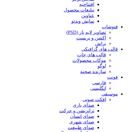
افتتاحیه
تبلیغات محصول
عناوین
نمایش ویدئو
فتوشاپ
تصاویر لایه باز (PSD)
اکشن و پریست
براش
قالب های گرافیکی
قالب های چاپ
موکاپ محصولات
لوگو
سازنده صحنه
فونت
فارسی
انگلیسی
موسیقی
افکت صوتی
صدای بازی
ترانزیشن و حرکت
صدای انسان
صدای شهری
صدای طبیعت