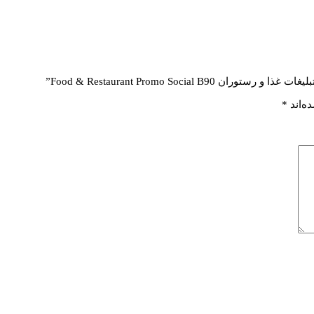
Food & Restaurant Promo Soci”
ه‌اند
*