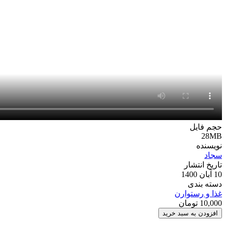
حجم فایل
28MB
نویسنده
سجاد
تاریخ انتشار
10 آبان 1400
دسته بندی
غذا و رستوارن
10,000
تومان
پروژه
افزودن به سبد خرید
افترافکت