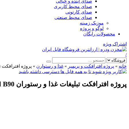
صدای آینده و خیالی
صدای محیط کاربری
صدای کارتونی
صدای محیط صنعتی
موزیک زمینه
لوگو و پروژه
محصولات رایگان
اشتراک ویژه
/
خانه
»
پروژه افترافکت و پریمیر
»
غذا و رستوارن
»
پروژه افترافکت تبلیغات غذا و رس
پروژه افترافکت تبلیغات غذا و رستوران Food & Restaurant Promo Social B90