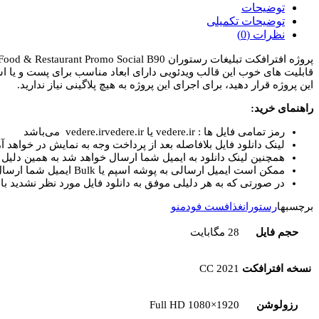
تبلیغات
توضیحات
غذا
توضیحات تکمیلی
و
نظرات (0)
رستوران
Food
قابلیت های خوب این قالب ویدئویی دارای ابعاد مناسب برای پست و یا استور
&
این پروژه قرار دهید، برای اجرای این پروژه به هیچ پلاگینی نیاز ندارید.
Restaurant
Promo
راهنمای خرید:
Social
B90
رمز تمامی فایل ها : vedere.ir یا vedere.irvedere.ir می‌باشد
عدد
لینک دانلود فایل بلافاصله بعد از پرداخت وجه به نمایش در خواهد آم
همچنین لینک دانلود به ایمیل شما ارسال خواهد شد به همین دلیل ای
ممکن است ایمیل ارسالی به پوشه اسپم یا Bulk ایمیل شما ارسال شده باشد.
در صورتی که به هر دلیلی موفق به دانلود فایل مورد نظر نشدید با 
برچسبها
رستوران
غذا
فست فود
منو
حجم فایل
28 مگابایت
نسخه افترافکت
CC 2021
رزولوشن
Full HD 1080×1920