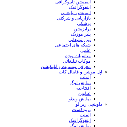
انیمیشن تایپوگرافی
اینفوگرافیک
انیمیشن تبلیغاتی
بازاریابی و شرکتی
پزشکی
ترانزیشن
پلیر موزیک
تیزر تبلیغاتی
شبکه های اجتماعی
علمی
مناسبات ویژه
موکاپ تبلیغاتی
معرفی وبسایت و اپلیکیشن
اپل موشن و فاینال کات
المنت
نمایش لوگو
افتتاحیه
عناوین
نمایش ویدئو
داوینچی ریزالو
برودکست
المنت
اینفوگرافیک
نمایش لوگو