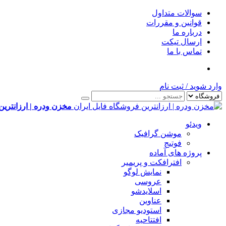
سوالات متداول
قوانین و مقررات
درباره ما
ارسال تیکت
تماس با ما
وارد شوید
/
ثبت نام
مخزن ودره | ارزانترین
ویدئو
موشن گرافیک
فوتیج
پروژه های آماده
افترافکت و پریمیر
نمایش لوگو
عروسی
اسلایدشو
عناوین
استودیو مجازی
افتتاحیه