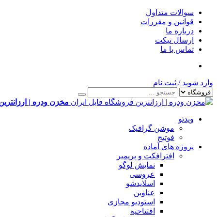
سوالات متداول
قوانین و مقررات
درباره ما
ارسال تیکت
تماس با ما
وارد شوید
/
ثبت نام
مخزن ودره | ارزانترین
ویدئو
موشن گرافیک
فوتیج
پروژه های آماده
افترافکت و پریمیر
نمایش لوگو
عروسی
اسلایدشو
عناوین
استودیو مجازی
افتتاحیه