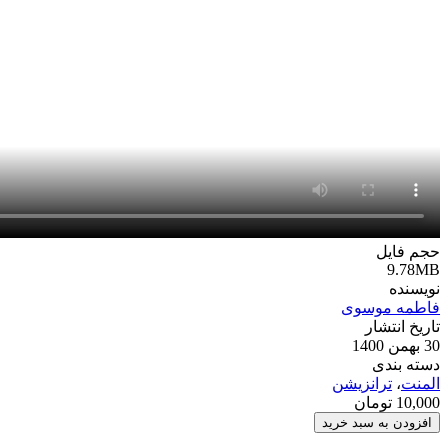
حجم فایل
9.78MB
نویسنده
فاطمه موسوی
تاریخ انتشار
30 بهمن 1400
دسته بندی
المنت
،
ترانزیشن
10,000
تومان
پروژه
افزودن به سبد خرید
آماده