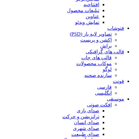
افتتاحیه
تبلیغات محصول
عناوین
نمایش ویدئو
فتوشاپ
تصاویر لایه باز (PSD)
اکشن و پریست
براش
قالب های گرافیکی
قالب های چاپ
موکاپ محصولات
لوگو
سازنده صحنه
فونت
فارسی
انگلیسی
موسیقی
افکت صوتی
صدای بازی
ترانزیشن و حرکت
صدای انسان
صدای شهری
صدای طبیعت