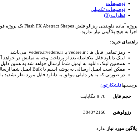
داوینچی
توضیحات
ریزالو
توضیحات تکمیلی
فلش
نظرات (0)
Flash
پروژه آماده داوینچی ریزالو فلش Flash FX Abstract Shapes یک پروژه فوق العاده کاربردی از المان های متحرک آتش که برای نرم افزار
FX
اجرا به هیچ پلاگینی نیاز ندارید.
Abstract
Shapes
راهنمای خرید:
عدد
رمز تمامی فایل ها : vedere.ir یا vedere.irvedere.ir می‌باشد
لینک دانلود فایل بلافاصله بعد از پرداخت وجه به نمایش در خواهد آم
همچنین لینک دانلود به ایمیل شما ارسال خواهد شد به همین دلیل ای
ممکن است ایمیل ارسالی به پوشه اسپم یا Bulk ایمیل شما ارسال شده باشد.
در صورتی که به هر دلیلی موفق به دانلود فایل مورد نظر نشدید با 
برچسبها
فلش
کارتون
حجم فایل
9.78 مگابایت
رزولوشن
2160*3840
پلاگین مورد نیاز
ندارد