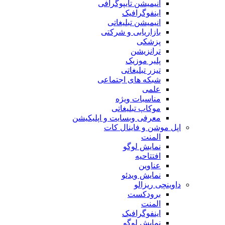
انیمیشن تایپوگرافی
اینفوگرافیک
انیمیشن تبلیغاتی
بازاریابی و شرکتی
پزشکی
ترانزیشن
پلیر موزیک
تیزر تبلیغاتی
شبکه های اجتماعی
علمی
مناسبات ویژه
موکاپ تبلیغاتی
معرفی وبسایت و اپلیکیشن
اپل موشن و فاینال کات
المنت
نمایش لوگو
افتتاحیه
عناوین
نمایش ویدئو
داوینچی ریزالو
برودکست
المنت
اینفوگرافیک
نمایش لوگو