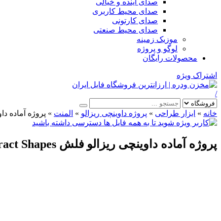
صدای آینده و خیالی
صدای محیط کاربری
صدای کارتونی
صدای محیط صنعتی
موزیک زمینه
لوگو و پروژه
محصولات رایگان
اشتراک ویژه
/
خانه
»
ابزار طراحی
»
پروژه داوینچی ریزالو
»
المنت
»
پروژه آماده داوینچی ریزال
پروژه آماده داوینچی ریزالو فلش Flash FX Abstract Shapes