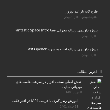
طرح لایه باز عید نوروز
17,500
تومان
15,000
تومان
پروژه داوینچی ریزالو معرفی فضا Fantastic Space Intro
10,000
تومان
پروژه داوینچی ریزالو افتتاحیه سریع Fast Opener
10,000
تومان
آخرین مطالب
نقش اصلی سخت افزار در سرعت هاست‌های
میزبانی سایت
8 مرداد 1403
آموزش رندر گیری با فرمت MP4 در افترافکت
31 خرداد 1401