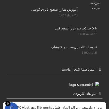
آموزش شارژ صحیح باتری گوشی
23 خرداد 1401
با 5 حرکت دندان را سفید کنید
27 اسفند 1400
نحوه استفاده پریست در فتوشاپ
15 دی 1400
اعتماد شما افتخار ماست
منو های کاربردی
0
عکس لایه باز(PSD)
پروژه داوینچی ریزالو المان فلش Flash FX Abstract Elements