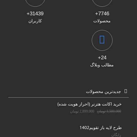
31439+
7746+
محصولات
کاربران
24+
مطالب وبلاگ
جدیدترین محصولات
خرید اکانت هتزنر (احراز هویت شده)
3,500,000
تومان
2,899,000
تومان
طرح لایه باز تقویم1402
رایگان