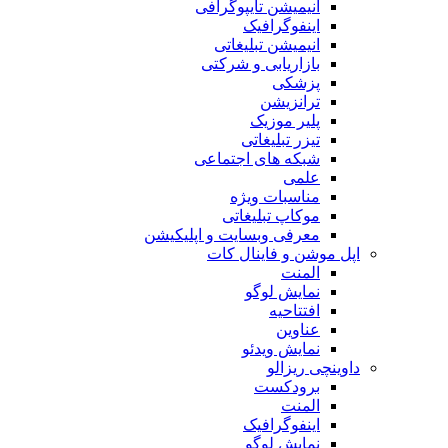
انیمیشن تایپوگرافی
اینفوگرافیک
انیمیشن تبلیغاتی
بازاریابی و شرکتی
پزشکی
ترانزیشن
پلیر موزیک
تیزر تبلیغاتی
شبکه های اجتماعی
علمی
مناسبات ویژه
موکاپ تبلیغاتی
معرفی وبسایت و اپلیکیشن
اپل موشن و فاینال کات
المنت
نمایش لوگو
افتتاحیه
عناوین
نمایش ویدئو
داوینچی ریزالو
برودکست
المنت
اینفوگرافیک
نمایش لوگو