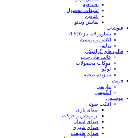
افتتاحیه
تبلیغات محصول
عناوین
نمایش ویدئو
فتوشاپ
تصاویر لایه باز (PSD)
اکشن و پریست
براش
قالب های گرافیکی
قالب های چاپ
موکاپ محصولات
لوگو
سازنده صحنه
فونت
فارسی
انگلیسی
موسیقی
افکت صوتی
صدای بازی
ترانزیشن و حرکت
صدای انسان
صدای شهری
صدای طبیعت