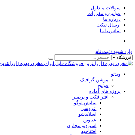
سوالات متداول
قوانین و مقررات
درباره ما
ارسال تیکت
تماس با ما
وارد شوید
/
ثبت نام
مخزن ودره | ارزانترین
ویدئو
موشن گرافیک
فوتیج
پروژه های آماده
افترافکت و پریمیر
نمایش لوگو
عروسی
اسلایدشو
عناوین
استودیو مجازی
افتتاحیه