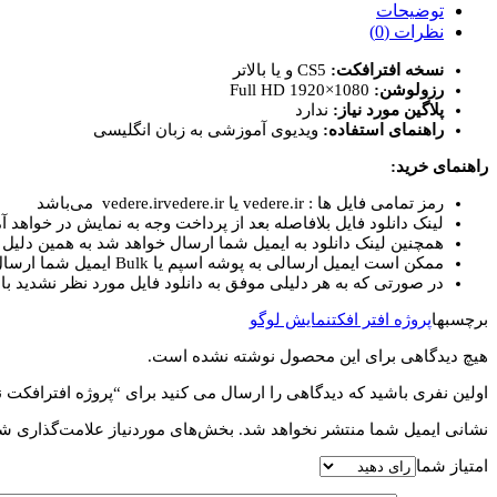
توضیحات
نظرات (0)
نسخه افترافکت:
CS5 و یا بالاتر
رزولوشن:
Full HD 1920×1080
پلاگین مورد نیاز:
ندارد
راهنمای استفاده:
ویدیوی آموزشی به زبان انگلیسی
راهنمای خرید:
رمز تمامی فایل ها : vedere.ir یا vedere.irvedere.ir می‌باشد
لینک دانلود فایل بلافاصله بعد از پرداخت وجه به نمایش در خواهد آم
همچنین لینک دانلود به ایمیل شما ارسال خواهد شد به همین دلیل ای
ممکن است ایمیل ارسالی به پوشه اسپم یا Bulk ایمیل شما ارسال شده باشد.
در صورتی که به هر دلیلی موفق به دانلود فایل مورد نظر نشدید با 
برچسبها
پروژه افتر افکت
نمایش لوگو
هیچ دیدگاهی برای این محصول نوشته نشده است.
اولین نفری باشید که دیدگاهی را ارسال می کنید برای “پروژه افترافکت نمایش لو
نشانی ایمیل شما منتشر نخواهد شد.
بخش‌های موردنیاز علامت‌گذاری شد
امتیاز شما