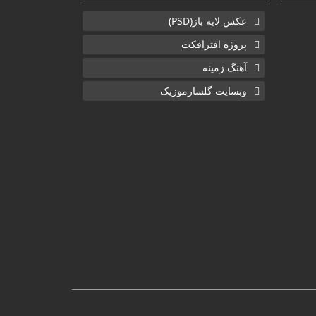
عکس لایه باز(PSD)
پروژه افترافکت
آهنگ زمینه
وبسایت گلسارموزیک