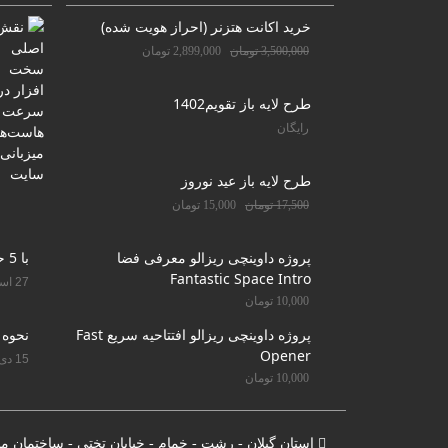
خرید اکانت هتزنر (احراز هویت شده)
3,500,000
تومان
2,899,000
تومان
طرح لایه باز تقویم1402
رایگان
طرح لایه باز عید نوروز
17,500
تومان
15,000
تومان
پروژه داوینچی ریزالو معرفی فضا
با 5 حرکت دندان را سفید کنید
Fantastic Space Intro
27 اسفند 1400
10,000
تومان
پروژه داوینچی ریزالو افتتاحیه سریع Fast
نحوه 
Opener
15 دی 1400
10,000
تومان
استان گیلان - رشت - خمام - خیابان تختی - ساختمان م