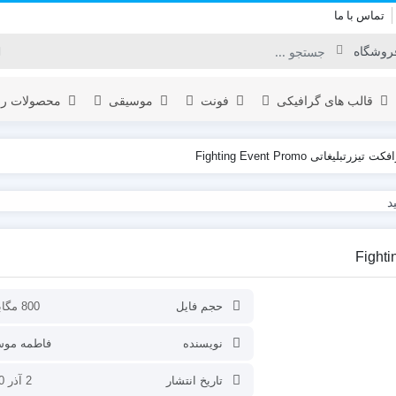
تماس با ما
قالب های گرافیکی
فونت
موسیقی
محصولات را
زرتبلیغاتی Fighting Event Promo
برودکست
لوگو
المنت
اینفوگرافیک
نمایش لوگو
یدئو
افتتاحیه
تبلیغات محصول
حجم فایل
800 مگابایت
عناوین
نویسنده
فاطمه مو
نمایش ویدئو
تاریخ انتشار
2 آذر 1400