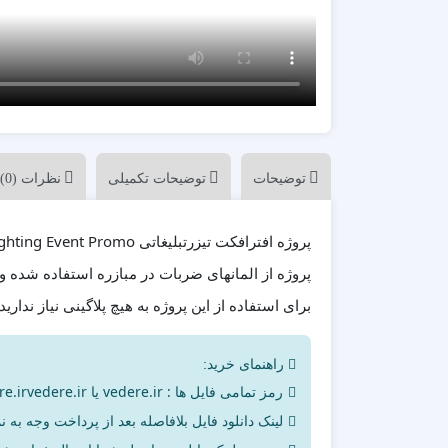
پزشکی
ترانزیشن
پلیر موزیک
تیزر تبلیغاتی
شبکه های اجتماعی
علمی
مناسبات ویژه
توضیحات
توضیحات تکمیلی
نظرات (0)
موکاپ تبلیغاتی
معرفی وبسایت و اپلیکیشن
پروژه از المانهای ضربات در مبازره استفاده شده 
برای استفاده از این پروژه به هیچ پلاگینی نیاز ندارید.
راهنمای خرید:
رمز تمامی فایل ها : vedere.ir یا vedere.irvedere.ir می‌باشد
لینک دانلود فایل بلافاصله بعد از پرداخت وجه به ن