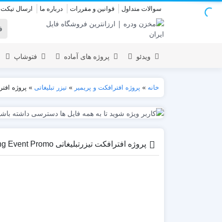
سوالات متداول
قوانین و مقررات
درباره ما
ارسال تیکت
ویدئو
پروژه های آماده
فتوشاپ
خانه
»
پروژه افترافکت و پریمیر
»
تیزر تبلیغاتی
»
پروژه افترافکت تی
نمایش لوگو
المنت
عروسی
نمایش 
اسلایدشو
افتتاحیه
پروژه افترافکت تیزرتبلیغاتی Fighting Event Promo
عناوین
عناوین
استودیو مجازی
نمایش و
افتتاحیه
انیمیشن تایپوگرافی
اینفوگرافیک
انیمیشن تبلیغاتی
بازاریابی و شرکتی