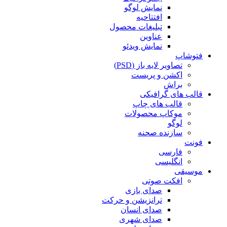
نمایش لوگو
افتتاحیه
تبلیغات محصول
عناوین
نمایش ویدئو
فتوشاپ
تصاویر لایه باز (PSD)
اکشن و پریست
براش
قالب های گرافیکی
قالب های چاپ
موکاپ محصولات
لوگو
سازنده صحنه
فونت
فارسی
انگلیسی
موسیقی
افکت صوتی
صدای بازی
ترانزیشن و حرکت
صدای انسان
صدای شهری