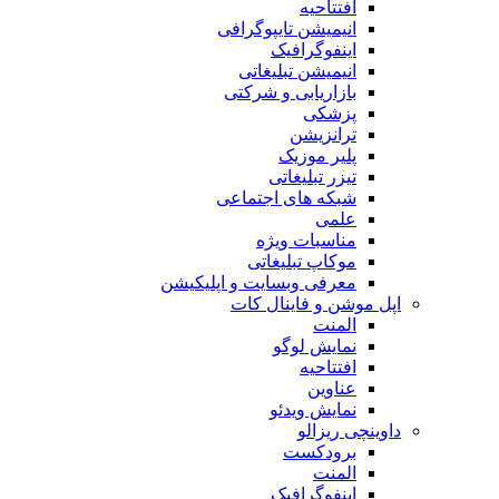
افتتاحیه
انیمیشن تایپوگرافی
اینفوگرافیک
انیمیشن تبلیغاتی
بازاریابی و شرکتی
پزشکی
ترانزیشن
پلیر موزیک
تیزر تبلیغاتی
شبکه های اجتماعی
علمی
مناسبات ویژه
موکاپ تبلیغاتی
معرفی وبسایت و اپلیکیشن
اپل موشن و فاینال کات
المنت
نمایش لوگو
افتتاحیه
عناوین
نمایش ویدئو
داوینچی ریزالو
برودکست
المنت
اینفوگرافیک