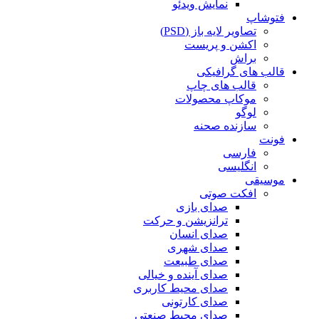
نمایش ویدئو
فتوشاپ
تصاویر لایه باز (PSD)
اکشن و پریست
براش
قالب های گرافیکی
قالب های چاپ
موکاپ محصولات
لوگو
سازنده صحنه
فونت
فارسی
انگلیسی
موسیقی
افکت صوتی
صدای بازی
ترانزیشن و حرکت
صدای انسان
صدای شهری
صدای طبیعت
صدای آینده و خیالی
صدای محیط کاربری
صدای کارتونی
صدای محیط صنعتی