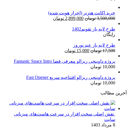
خرید اکانت هتزنر (احراز هویت شده)
قیمت
قیمت
3,500,000
تومان
2,899,000
تومان
اصلی:
فعلی:
طرح لایه باز تقویم1402
3,500,000 تومان
2,899,000 تومان.
رایگان
بود.
طرح لایه باز عید نوروز
قیمت
قیمت
17,500
تومان
15,000
تومان
اصلی:
فعلی:
17,500 تومان
15,000 تومان.
پروژه داوینچی ریزالو معرفی فضا Fantastic Space Intro
10,000
تومان
بود.
پروژه داوینچی ریزالو افتتاحیه سریع Fast Opener
10,000
تومان
آخرین مطالب
نقش اصلی سخت افزار در سرعت هاست‌های میزبانی
سایت
8 مرداد 1403