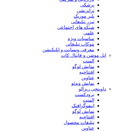
پزشکی
ترانزیشن
پلیر موزیک
تیزر تبلیغاتی
شبکه های اجتماعی
علمی
مناسبات ویژه
موکاپ تبلیغاتی
معرفی وبسایت و اپلیکیشن
اپل موشن و فاینال کات
المنت
نمایش لوگو
افتتاحیه
عناوین
نمایش ویدئو
داوینچی ریزالو
برودکست
المنت
اینفوگرافیک
نمایش لوگو
افتتاحیه
تبلیغات محصول
عناوین