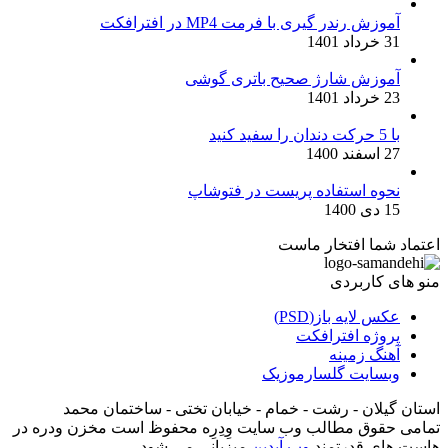
آموزش رندر گیری با فرمت MP4 در افترافکت
31 خرداد 1401
آموزش شارژ صحیح باتری گوشی
23 خرداد 1401
با 5 حرکت دندان را سفید کنید
27 اسفند 1400
نحوه استفاده پریست در فتوشاپ
15 دی 1400
اعتماد شما افتخار ماست
منو های کاربردی
عکس لایه باز(PSD)
پروژه افترافکت
آهنگ زمینه
وبسایت گلسارموزیک
استان گیلان - رشت - خمام - خیابان تختی - ساختمان محمد
تمامی حقوق مطالب وب سایت وِدِرِه محفوظ است مخزن ودره در
هاست های قدرتمند
وب آیدین
میزبانی می شود.