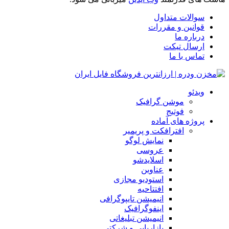
سوالات متداول
قوانین و مقررات
درباره ما
ارسال تیکت
تماس با ما
ویدئو
موشن گرافیک
فوتیج
پروژه های آماده
افترافکت و پریمیر
نمایش لوگو
عروسی
اسلایدشو
عناوین
استودیو مجازی
افتتاحیه
انیمیشن تایپوگرافی
اینفوگرافیک
انیمیشن تبلیغاتی
بازاریابی و شرکتی