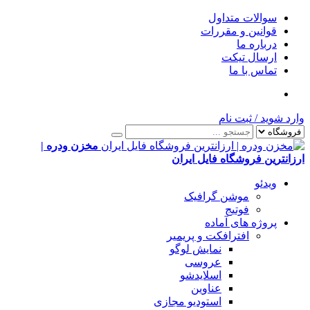
سوالات متداول
قوانین و مقررات
درباره ما
ارسال تیکت
تماس با ما
وارد شوید
/
ثبت نام
مخزن ودره |
ارزانترین فروشگاه فایل ایران
ویدئو
موشن گرافیک
فوتیج
پروژه های آماده
افترافکت و پریمیر
نمایش لوگو
عروسی
اسلایدشو
عناوین
استودیو مجازی