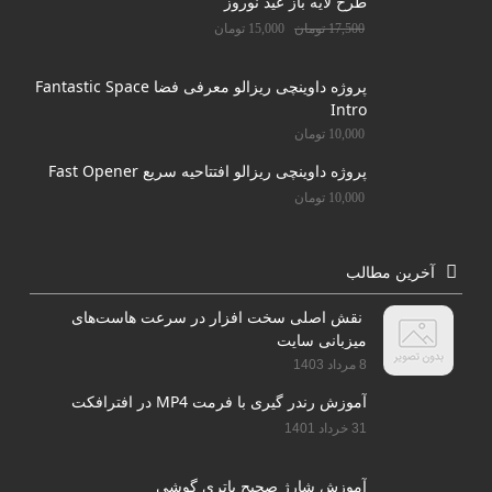
طرح لایه باز عید نوروز
17,500
تومان
15,000
تومان
پروژه داوینچی ریزالو معرفی فضا Fantastic Space
Intro
10,000
تومان
پروژه داوینچی ریزالو افتتاحیه سریع Fast Opener
10,000
تومان
آخرین مطالب
نقش اصلی سخت افزار در سرعت هاست‌های
میزبانی سایت
8 مرداد 1403
آموزش رندر گیری با فرمت MP4 در افترافکت
31 خرداد 1401
آموزش شارژ صحیح باتری گوشی