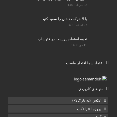
23 خرداد 1401
با 5 حرکت دندان را سفید کنید
27 اسفند 1400
نحوه استفاده پریست در فتوشاپ
15 دی 1400
اعتماد شما افتخار ماست
منو های کاربردی
عکس لایه باز(PSD)
پروژه افترافکت