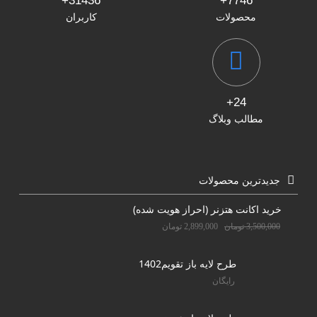
31436+
7746+
محصولات
کاربران
24+
مطالب وبلاگ
جدیدترین محصولات
خرید اکانت هتزنر (احراز هویت شده)
3,500,000
تومان
2,899,000
تومان
طرح لایه باز تقویم1402
رایگان