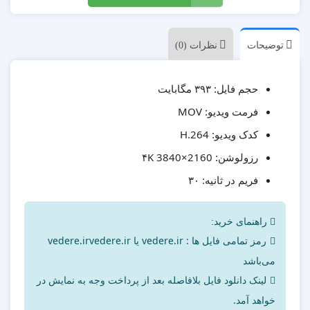
توضیحات
نظرات (0)
۳۹۳ مگابایت
حجم فایل:
MOV
فرمت ویدیو:
H.264
کدک ویدیو:
۴K 3840×2160
رزولوشن:
۳۰
فریم در ثانیه:
راهنمای خرید:
رمز تمامی فایل ها : vedere.ir یا vedere.irvedere.ir
می‌باشد
لینک دانلود فایل بلافاصله بعد از پرداخت وجه به نمایش در
خواهد آمد.