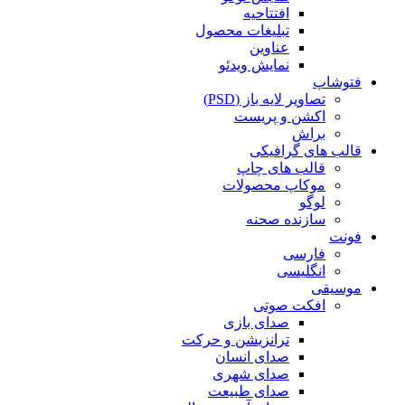
افتتاحیه
تبلیغات محصول
عناوین
نمایش ویدئو
فتوشاپ
تصاویر لایه باز (PSD)
اکشن و پریست
براش
قالب های گرافیکی
قالب های چاپ
موکاپ محصولات
لوگو
سازنده صحنه
فونت
فارسی
انگلیسی
موسیقی
افکت صوتی
صدای بازی
ترانزیشن و حرکت
صدای انسان
صدای شهری
صدای طبیعت