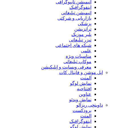
انیمیشن تایپوگرافی
اینفوگرافیک
انیمیشن تبلیغاتی
بازاریابی و شرکتی
پزشکی
ترانزیشن
پلیر موزیک
تیزر تبلیغاتی
شبکه های اجتماعی
علمی
مناسبات ویژه
موکاپ تبلیغاتی
معرفی وبسایت و اپلیکیشن
اپل موشن و فاینال کات
المنت
نمایش لوگو
افتتاحیه
عناوین
نمایش ویدئو
داوینچی ریزالو
برودکست
المنت
اینفوگرافیک
نمایش لوگو