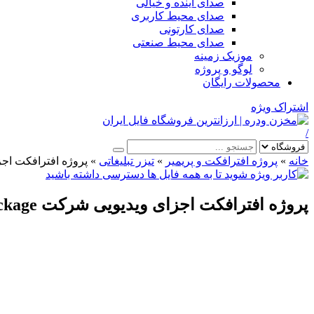
صدای آینده و خیالی
صدای محیط کاربری
صدای کارتونی
صدای محیط صنعتی
موزیک زمینه
لوگو و پروژه
محصولات رایگان
اشتراک ویژه
/
خانه
»
پروژه افترافکت و پریمیر
»
تیزر تبلیغاتی
»
پروژه افترافکت اجزای ویدیویی
پروژه افترافکت اجزای ویدیویی شرکت Corporate Video Package