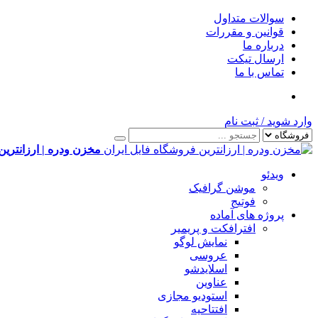
سوالات متداول
قوانین و مقررات
درباره ما
ارسال تیکت
تماس با ما
وارد شوید
/
ثبت نام
مخزن ودره | ارزانترین
ویدئو
موشن گرافیک
فوتیج
پروژه های آماده
افترافکت و پریمیر
نمایش لوگو
عروسی
اسلایدشو
عناوین
استودیو مجازی
افتتاحیه