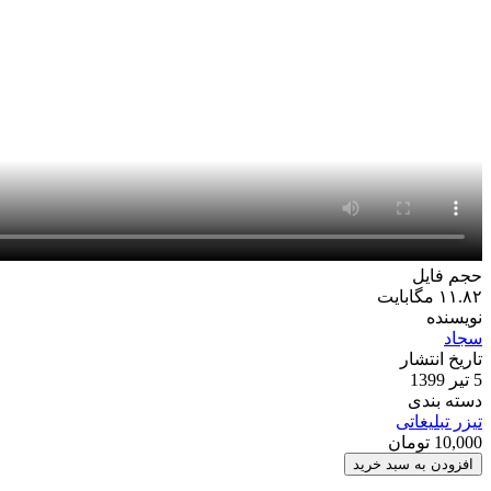
حجم فایل
۱۱.۸۲ مگابایت
نویسنده
سجاد
تاریخ انتشار
5 تیر 1399
دسته بندی
تیزر تبلیغاتی
10,000
تومان
پروژه
افزودن به سبد خرید
افترافکت