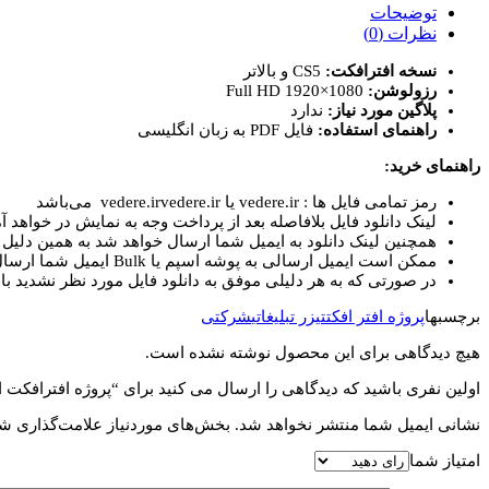
اجزای
توضیحات
ویدیویی
نظرات (0)
شرکت
نسخه افترافکت:
CS5 و بالاتر
Corporate
رزولوشن:
Full HD 1920×1080
Video
پلاگین مورد نیاز:
ندارد
Package
راهنمای استفاده:
فایل PDF به زبان انگلیسی
عدد
راهنمای خرید:
رمز تمامی فایل ها : vedere.ir یا vedere.irvedere.ir می‌باشد
لینک دانلود فایل بلافاصله بعد از پرداخت وجه به نمایش در خواهد آم
همچنین لینک دانلود به ایمیل شما ارسال خواهد شد به همین دلیل ای
ممکن است ایمیل ارسالی به پوشه اسپم یا Bulk ایمیل شما ارسال شده باشد.
در صورتی که به هر دلیلی موفق به دانلود فایل مورد نظر نشدید با 
برچسبها
پروژه افتر افکت
تیزر تبلیغاتی
شرکتی
هیچ دیدگاهی برای این محصول نوشته نشده است.
اولین نفری باشید که دیدگاهی را ارسال می کنید برای “پروژه افترافکت اجزای ویدیویی شرک
نشانی ایمیل شما منتشر نخواهد شد.
بخش‌های موردنیاز علامت‌گذاری شد
امتیاز شما