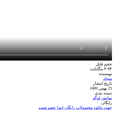
حجم فایل
۳.۹۴ مگابایت
نویسنده
سجاد
تاریخ انتشار
25 بهمن 1400
دسته بندی
نمایش لوگو
رایگان
جهت دانلود محصولات رایگان ابتدا عضو شوید