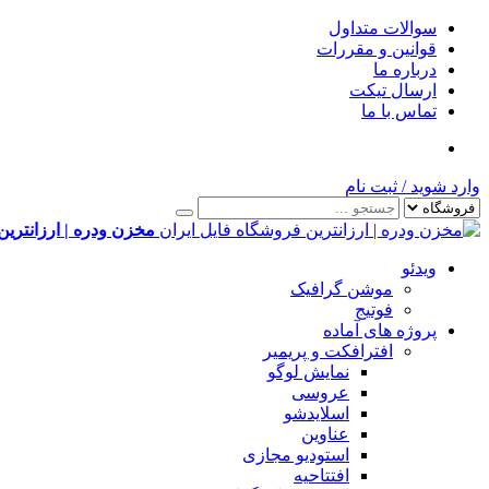
سوالات متداول
قوانین و مقررات
درباره ما
ارسال تیکت
تماس با ما
وارد شوید
/
ثبت نام
مخزن ودره | ارزانترین
ویدئو
موشن گرافیک
فوتیج
پروژه های آماده
افترافکت و پریمیر
نمایش لوگو
عروسی
اسلایدشو
عناوین
استودیو مجازی
افتتاحیه