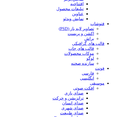
افتتاحیه
تبلیغات محصول
عناوین
نمایش ویدئو
فتوشاپ
تصاویر لایه باز (PSD)
اکشن و پریست
براش
قالب های گرافیکی
قالب های چاپ
موکاپ محصولات
لوگو
سازنده صحنه
فونت
فارسی
انگلیسی
موسیقی
افکت صوتی
صدای بازی
ترانزیشن و حرکت
صدای انسان
صدای شهری
صدای طبیعت