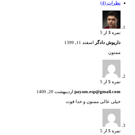
نظرات (4)
نمره
3
از 5
داریوش دادگر
اسفند 11, 1399
ممنون
نمره
5
از 5
payam.esp@gmail.com
اردیبهشت 20, 1400
خیلی عالی ممنون و خدا قوت
نمره
5
از 5