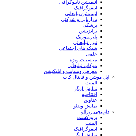
انیمیشن تایپوگرافی
اینفوگرافیک
انیمیشن تبلیغاتی
بازاریابی و شرکتی
پزشکی
ترانزیشن
پلیر موزیک
تیزر تبلیغاتی
شبکه های اجتماعی
علمی
مناسبات ویژه
موکاپ تبلیغاتی
معرفی وبسایت و اپلیکیشن
اپل موشن و فاینال کات
المنت
نمایش لوگو
افتتاحیه
عناوین
نمایش ویدئو
داوینچی ریزالو
برودکست
المنت
اینفوگرافیک
نمایش لوگو