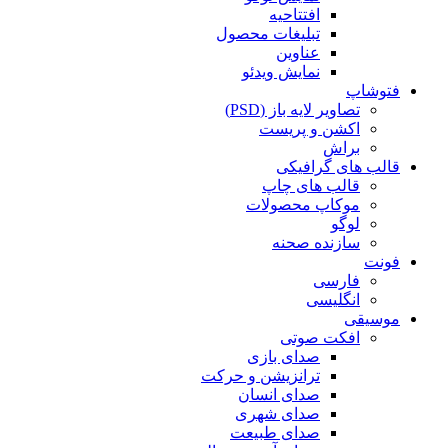
افتتاحیه
تبلیغات محصول
عناوین
نمایش ویدئو
فتوشاپ
تصاویر لایه باز (PSD)
اکشن و پریست
براش
قالب های گرافیکی
قالب های چاپ
موکاپ محصولات
لوگو
سازنده صحنه
فونت
فارسی
انگلیسی
موسیقی
افکت صوتی
صدای بازی
ترانزیشن و حرکت
صدای انسان
صدای شهری
صدای طبیعت