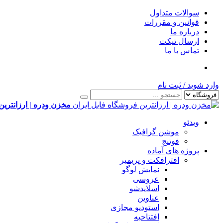
سوالات متداول
قوانین و مقررات
درباره ما
ارسال تیکت
تماس با ما
وارد شوید
/
ثبت نام
مخزن ودره | ارزانترین
ویدئو
موشن گرافیک
فوتیج
پروژه های آماده
افترافکت و پریمیر
نمایش لوگو
عروسی
اسلایدشو
عناوین
استودیو مجازی
افتتاحیه