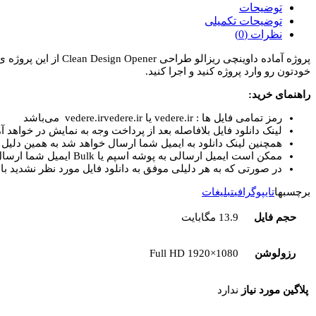
داوینچی
توضیحات
ریزالو
توضیحات تکمیلی
طراحی
نظرات (0)
Clean
پروژه آماده داوینچی
Design
خودتون رو وارد پروژه کنید و اجرا کنید.
Opener
عدد
راهنمای خرید:
رمز تمامی فایل ها : vedere.ir یا vedere.irvedere.ir می‌باشد
لینک دانلود فایل بلافاصله بعد از پرداخت وجه به نمایش در خواهد آم
همچنین لینک دانلود به ایمیل شما ارسال خواهد شد به همین دلیل ای
ممکن است ایمیل ارسالی به پوشه اسپم یا Bulk ایمیل شما ارسال شده باشد.
در صورتی که به هر دلیلی موفق به دانلود فایل مورد نظر نشدید با 
برچسبها
تایپوگرافی
تبلیغات
حجم فایل
13.9 مگابایت
رزولوشن
Full HD 1920×1080
پلاگین مورد نیاز
ندارد