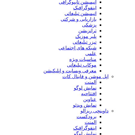
انیمیشن تایپوگرافی
اینفوگرافیک
انیمیشن تبلیغاتی
بازاریابی و شرکتی
پزشکی
ترانزیشن
پلیر موزیک
تیزر تبلیغاتی
شبکه های اجتماعی
علمی
مناسبات ویژه
موکاپ تبلیغاتی
معرفی وبسایت و اپلیکیشن
اپل موشن و فاینال کات
المنت
نمایش لوگو
افتتاحیه
عناوین
نمایش ویدئو
داوینچی ریزالو
برودکست
المنت
اینفوگرافیک
نمایش لوگو