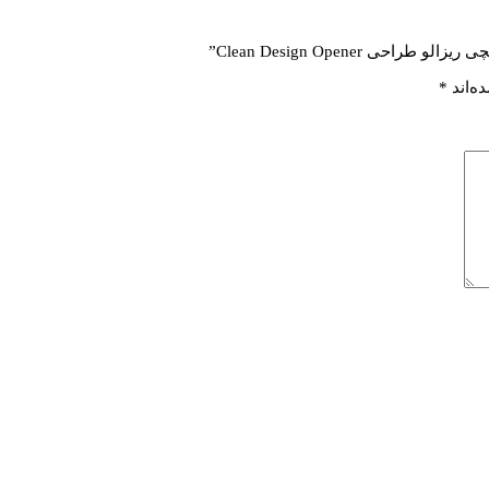
 Clean Design Opener”
ه‌اند
*