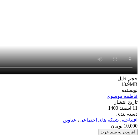
حجم فایل
13.9MB
نویسنده
فاطمه موسوی
تاریخ انتشار
11 اسفند 1400
دسته بندی
افتتاحیه
،
شبکه های اجتماعی
،
عناوین
10,000
تومان
پروژه
افزودن به سبد خرید
آماده