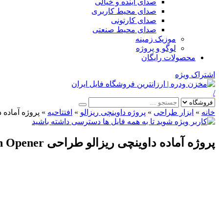
صدای آینده و خیالی
صدای محیط کاربری
صدای کارتونی
صدای محیط صنعتی
موزیک زمینه
لوگو و پروژه
محصولات رایگان
اشتراک ویژه
/
خانه
»
ابزار طراحی
»
پروژه داوینچی ریزالو
»
افتتاحیه
»
پروژه آماده داوینچی
پروژه آماده داوینچی ریزالو طراحی Clean Design Opener