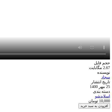
حجم فایل
2.67 مگابایت
نویسنده
سجاد
تاریخ انتشار
25 مهر 1400
دسته بندی
اسلایدشو
10,000
تومان
پروژه
افزودن به سبد خرید
افترافکت