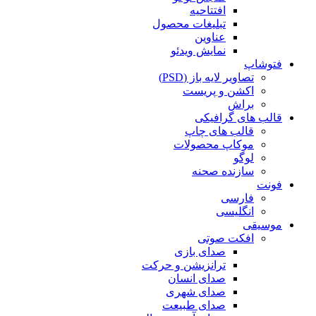
افتتاحیه
تبلیغات محصول
عناوین
نمایش ویدئو
فتوشاپ
تصاویر لایه باز (PSD)
اکشن و پریست
براش
قالب های گرافیکی
قالب های چاپ
موکاپ محصولات
لوگو
سازنده صحنه
فونت
فارسی
انگلیسی
موسیقی
افکت صوتی
صدای بازی
ترانزیشن و حرکت
صدای انسان
صدای شهری
صدای طبیعت