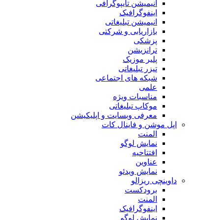
انیمیشن تایپوگرافی
اینفوگرافیک
انیمیشن تبلیغاتی
بازاریابی و شرکتی
پزشکی
ترانزیشن
پلیر موزیک
تیزر تبلیغاتی
شبکه های اجتماعی
علمی
مناسبات ویژه
موکاپ تبلیغاتی
معرفی وبسایت و اپلیکیشن
اپل موشن و فاینال کات
المنت
نمایش لوگو
افتتاحیه
عناوین
نمایش ویدئو
داوینچی ریزالو
برودکست
المنت
اینفوگرافیک
نمایش لوگو