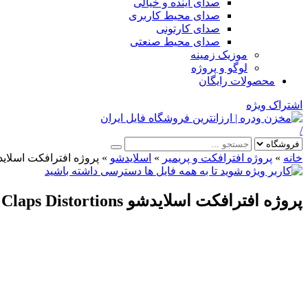
صدای آینده و خیالی
صدای محیط کاربری
صدای کارتونی
صدای محیط صنعتی
موزیک زمینه
لوگو و پروژه
محصولات رایگان
اشتراک ویژه
/
خانه
»
پروژه افترافکت و پریمیر
»
اسلایدشو
»
پروژه افترافکت اسلایدشو Distortions
پروژه افترافکت اسلایدشو Claps Distortions