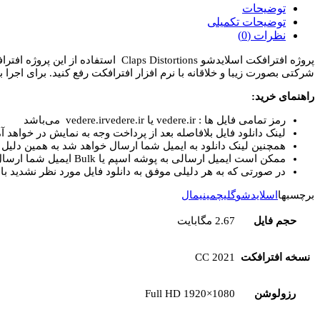
اسلایدشو
توضیحات
Claps
توضیحات تکمیلی
Distortions
نظرات (0)
عدد
پروژه افترافکت اسلایدشو stortions
شرکتی بصورت زیبا و خلاقانه با نرم افزار افترافکت رفع کنید. برای اجرا به 
راهنمای خرید:
رمز تمامی فایل ها : vedere.ir یا vedere.irvedere.ir می‌باشد
لینک دانلود فایل بلافاصله بعد از پرداخت وجه به نمایش در خواهد آم
همچنین لینک دانلود به ایمیل شما ارسال خواهد شد به همین دلیل ای
ممکن است ایمیل ارسالی به پوشه اسپم یا Bulk ایمیل شما ارسال شده باشد.
در صورتی که به هر دلیلی موفق به دانلود فایل مورد نظر نشدید با 
برچسبها
اسلایدشو
گلیچ
مینیمال
حجم فایل
2.67 مگابایت
نسخه افترافکت
CC 2021
رزولوشن
Full HD 1920×1080