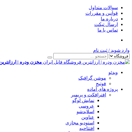
سوالات متداول
قوانین و مقررات
درباره ما
ارسال تیکت
تماس با ما
وارد شوید
/
ثبت نام
مخزن ودره | ارزانترین
ویدئو
موشن گرافیک
فوتیج
پروژه های آماده
افترافکت و پریمیر
نمایش لوگو
عروسی
اسلایدشو
عناوین
استودیو مجازی
افتتاحیه