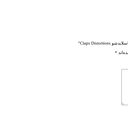
Claps Dist”
ه‌اند
*