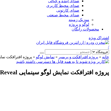
صدای آینده و خیالی
صدای محیط کاربری
صدای کارتونی
صدای محیط صنعتی
موزیک زمینه
لوگو و پروژه
محصولات رایگان
اشتراک ویژه
/
خانه
»
پروژه افترافکت و پریمیر
»
نمایش لوگو
»
پروژه افترافکت نمایش لوگو سینمایی veal
پروژه افترافکت نمایش لوگو سینمایی Cinematic Volumetric Light Logo Reveal