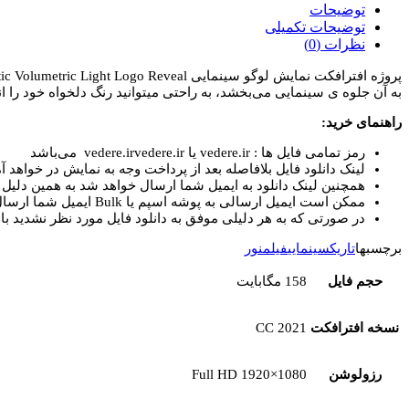
نمایش
توضیحات
لوگو
توضیحات تکمیلی
سینمایی
نظرات (0)
Cinematic
Volumetric
به آن جلوه ی سینمایی می‌بخشد، به راحتی میتوانید رنگ دلخواه خود را انتخ
Light
Logo
راهنمای خرید:
Reveal
عدد
رمز تمامی فایل ها : vedere.ir یا vedere.irvedere.ir می‌باشد
لینک دانلود فایل بلافاصله بعد از پرداخت وجه به نمایش در خواهد آم
همچنین لینک دانلود به ایمیل شما ارسال خواهد شد به همین دلیل ای
ممکن است ایمیل ارسالی به پوشه اسپم یا Bulk ایمیل شما ارسال شده باشد.
در صورتی که به هر دلیلی موفق به دانلود فایل مورد نظر نشدید با 
برچسبها
تاریک
سینمایی
فیلم
نور
حجم فایل
158 مگابایت
نسخه افترافکت
CC 2021
رزولوشن
Full HD 1920×1080