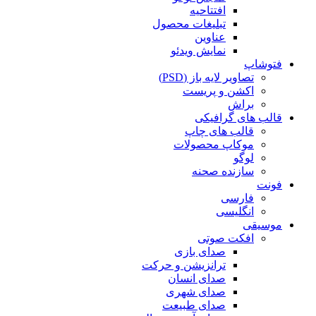
افتتاحیه
تبلیغات محصول
عناوین
نمایش ویدئو
فتوشاپ
تصاویر لایه باز (PSD)
اکشن و پریست
براش
قالب های گرافیکی
قالب های چاپ
موکاپ محصولات
لوگو
سازنده صحنه
فونت
فارسی
انگلیسی
موسیقی
افکت صوتی
صدای بازی
ترانزیشن و حرکت
صدای انسان
صدای شهری
صدای طبیعت