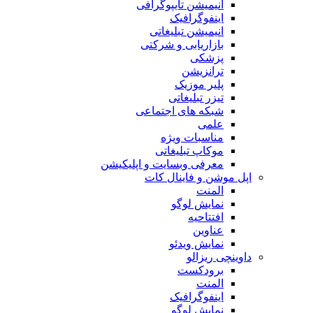
انیمیشن تایپوگرافی
اینفوگرافیک
انیمیشن تبلیغاتی
بازاریابی و شرکتی
پزشکی
ترانزیشن
پلیر موزیک
تیزر تبلیغاتی
شبکه های اجتماعی
علمی
مناسبات ویژه
موکاپ تبلیغاتی
معرفی وبسایت و اپلیکیشن
اپل موشن و فاینال کات
المنت
نمایش لوگو
افتتاحیه
عناوین
نمایش ویدئو
داوینچی ریزالو
برودکست
المنت
اینفوگرافیک
نمایش لوگو