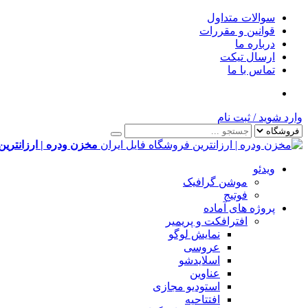
سوالات متداول
قوانین و مقررات
درباره ما
ارسال تیکت
تماس با ما
وارد شوید
/
ثبت نام
مخزن ودره | ارزانترین
ویدئو
موشن گرافیک
فوتیج
پروژه های آماده
افترافکت و پریمیر
نمایش لوگو
عروسی
اسلایدشو
عناوین
استودیو مجازی
افتتاحیه