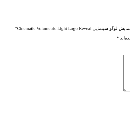
Cinematic Volumetric Light ”
ه‌اند
*