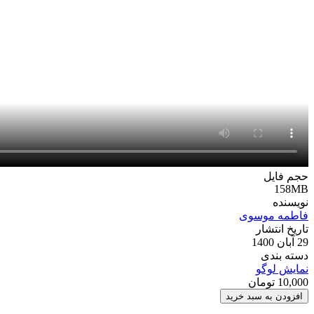
حجم فایل
158MB
نویسنده
فاطمه موسوی
تاریخ انتشار
29 آبان 1400
دسته بندی
نمایش لوگو
10,000
تومان
پروژه
افزودن به سبد خرید
افترافکت