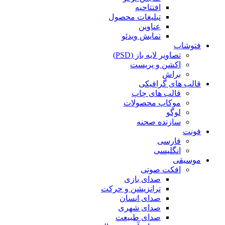
افتتاحیه
تبلیغات محصول
عناوین
نمایش ویدئو
فتوشاپ
تصاویر لایه باز (PSD)
اکشن و پریست
براش
قالب های گرافیکی
قالب های چاپ
موکاپ محصولات
لوگو
سازنده صحنه
فونت
فارسی
انگلیسی
موسیقی
افکت صوتی
صدای بازی
ترانزیشن و حرکت
صدای انسان
صدای شهری
صدای طبیعت