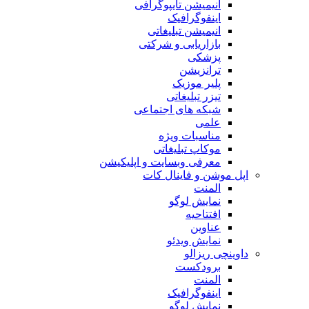
انیمیشن تایپوگرافی
اینفوگرافیک
انیمیشن تبلیغاتی
بازاریابی و شرکتی
پزشکی
ترانزیشن
پلیر موزیک
تیزر تبلیغاتی
شبکه های اجتماعی
علمی
مناسبات ویژه
موکاپ تبلیغاتی
معرفی وبسایت و اپلیکیشن
اپل موشن و فاینال کات
المنت
نمایش لوگو
افتتاحیه
عناوین
نمایش ویدئو
داوینچی ریزالو
برودکست
المنت
اینفوگرافیک
نمایش لوگو