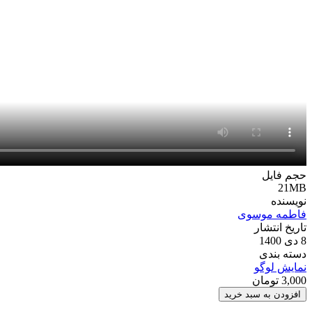
حجم فایل
21MB
نویسنده
فاطمه موسوی
تاریخ انتشار
8 دی 1400
دسته بندی
نمایش لوگو
3,000
تومان
پروژه
افزودن به سبد خرید
پریمیر