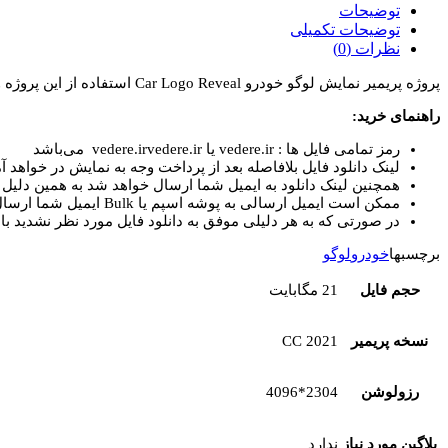
نمایش
توضیحات
لوگو
توضیحات تکمیلی
خودرو
نظرات (0)
Car
پروژه پریمیر نمایش لوگو خودرو Car Logo Reveal استفاده از این پروژه و ویدیوهای موشن گرافیک برای ایجاد بهترین الگوهای معرفی لوگوی خودرو می‌باشد
Logo
Reveal
راهنمای خرید:
عدد
رمز تمامی فایل ها : vedere.ir یا vedere.irvedere.ir می‌باشد
لینک دانلود فایل بلافاصله بعد از پرداخت وجه به نمایش در خواهد آم
همچنین لینک دانلود به ایمیل شما ارسال خواهد شد به همین دلیل ای
ممکن است ایمیل ارسالی به پوشه اسپم یا Bulk ایمیل شما ارسال شده باشد.
در صورتی که به هر دلیلی موفق به دانلود فایل مورد نظر نشدید با 
برچسبها
خودرو
لوگو
حجم فایل
21 مگابایت
نسخه پریمیر
CC 2021
رزولوشن
2304*4096
پلاگین مورد نیاز
ندارد