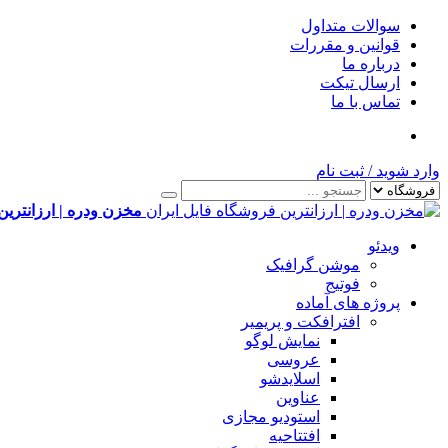
سوالات متداول
قوانین و مقررات
درباره ما
ارسال تیکت
تماس با ما
وارد شوید
/
ثبت نام
مخزن ودره | ارزانترین
ویدئو
موشن گرافیک
فوتیج
پروژه های آماده
افترافکت و پریمیر
نمایش لوگو
عروسی
اسلایدشو
عناوین
استودیو مجازی
افتتاحیه