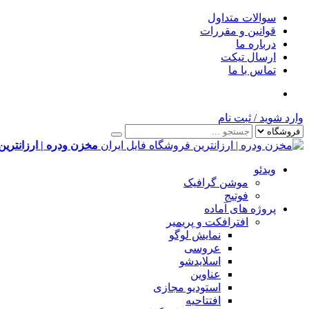
سوالات متداول
قوانین و مقررات
درباره ما
ارسال تیکت
تماس با ما
وارد شوید
/
ثبت نام
مخزن ودره | ارزانترین
ویدئو
موشن گرافیک
فوتیج
پروژه های آماده
افترافکت و پریمیر
نمایش لوگو
عروسی
اسلایدشو
عناوین
استودیو مجازی
افتتاحیه