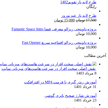
طرح لایه باز تقویم1402
3,500,000 تومان
2,899,000 تومان.
رایگان
بود.
طرح لایه باز عید نوروز
قیمت
قیمت
17,500
تومان
15,000
تومان
اصلی:
فعلی:
17,500 تومان
15,000 تومان.
پروژه داوینچی ریزالو معرفی فضا Fantastic Space Intro
10,000
تومان
بود.
پروژه داوینچی ریزالو افتتاحیه سریع Fast Opener
10,000
تومان
آخرین مطالب
نقش اصلی سخت افزار در سرعت هاست‌های میزبانی سایت
8 مرداد 1403
آموزش رندر گیری با فرمت MP4 در افترافکت
31 خرداد 1401
آموزش شارژ صحیح باتری گوشی
23 خرداد 1401