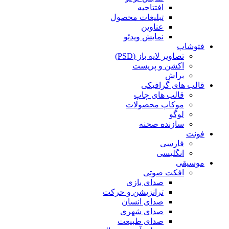
افتتاحیه
تبلیغات محصول
عناوین
نمایش ویدئو
فتوشاپ
تصاویر لایه باز (PSD)
اکشن و پریست
براش
قالب های گرافیکی
قالب های چاپ
موکاپ محصولات
لوگو
سازنده صحنه
فونت
فارسی
انگلیسی
موسیقی
افکت صوتی
صدای بازی
ترانزیشن و حرکت
صدای انسان
صدای شهری
صدای طبیعت