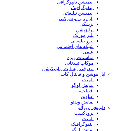
انیمیشن تایپوگرافی
اینفوگرافیک
انیمیشن تبلیغاتی
بازاریابی و شرکتی
پزشکی
ترانزیشن
پلیر موزیک
تیزر تبلیغاتی
شبکه های اجتماعی
علمی
مناسبات ویژه
موکاپ تبلیغاتی
معرفی وبسایت و اپلیکیشن
اپل موشن و فاینال کات
المنت
نمایش لوگو
افتتاحیه
عناوین
نمایش ویدئو
داوینچی ریزالو
برودکست
المنت
اینفوگرافیک
نمایش لوگو