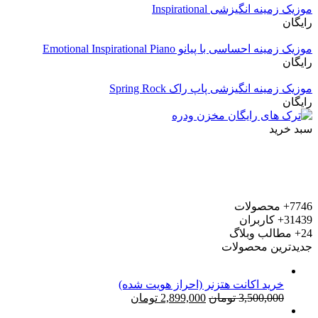
موزیک زمینه انگیزشی Inspirational
رایگان
موزیک زمینه احساسی با پیانو Emotional Inspirational Piano
رایگان
موزیک زمینه انگیزشی پاپ راک Spring Rock
رایگان
سبد خرید
7746+
محصولات
31439+
کاربران
24+
مطالب وبلاگ
جدیدترین محصولات
خرید اکانت هتزنر (احراز هویت شده)
قیمت
قیمت
3,500,000
تومان
2,899,000
تومان
اصلی:
فعلی: