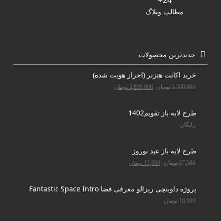
24+
مطالب وبلاگ
جدیدترین محصولات
خرید اکانت هتزنر (احراز هویت شده)
3,500,000
تومان
2,899,000
تومان
طرح لایه باز تقویم1402
رایگان
طرح لایه باز عید نوروز
17,500
تومان
15,000
تومان
پروژه داوینچی ریزالو معرفی فضا Fantastic Space Intro
10,000
تومان