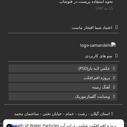
نحوه استفاده پریست در فتوشاپ
15 دی 1400
اعتماد شما افتخار ماست
منو های کاربردی
عکس لایه باز(PSD)
پروژه افترافکت
آهنگ زمینه
وبسایت گلسارموزیک
استان گیلان - رشت - خمام - خیابان تختی - ساختمان محمد
پروژه افترافکت عناوین ذرات آب Breath of Water Particles
0