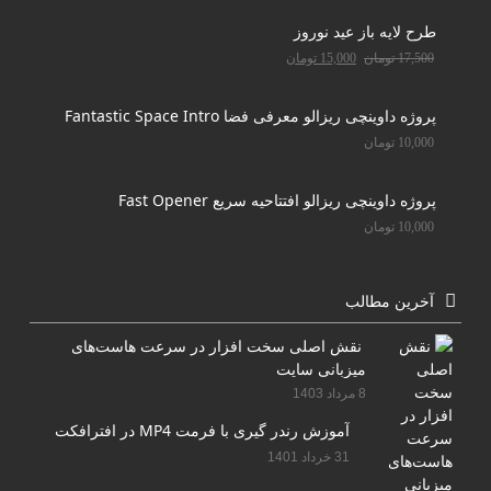
طرح لایه باز عید نوروز
17,500
تومان
15,000
تومان
پروژه داوینچی ریزالو معرفی فضا Fantastic Space Intro
10,000
تومان
پروژه داوینچی ریزالو افتتاحیه سریع Fast Opener
10,000
تومان
آخرین مطالب
نقش اصلی سخت افزار در سرعت هاست‌های
میزبانی سایت
8 مرداد 1403
آموزش رندر گیری با فرمت MP4 در افترافکت
31 خرداد 1401