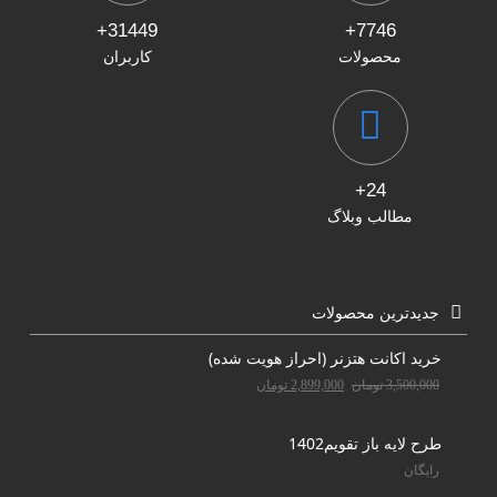
31449+
7746+
محصولات
کاربران
24+
مطالب وبلاگ
جدیدترین محصولات
خرید اکانت هتزنر (احراز هویت شده)
3,500,000
تومان
2,899,000
تومان
طرح لایه باز تقویم1402
رایگان