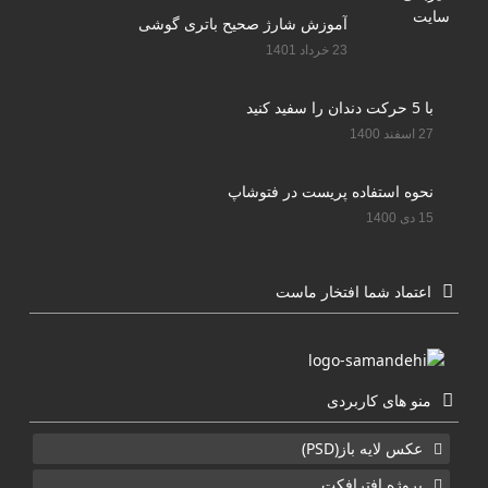
آموزش شارژ صحیح باتری گوشی
23 خرداد 1401
با 5 حرکت دندان را سفید کنید
27 اسفند 1400
نحوه استفاده پریست در فتوشاپ
15 دی 1400
اعتماد شما افتخار ماست
منو های کاربردی
عکس لایه باز(PSD)
پروژه افترافکت