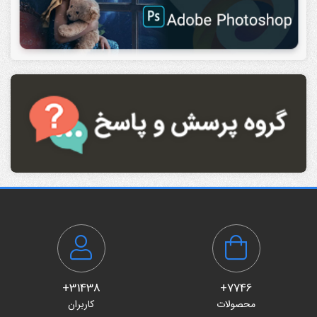
31438+
7746+
محصولات
کاربران