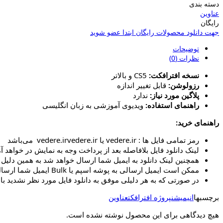
دسته بندی
عناوین
رایگان
جهت دانلود محصولات رایگان ابتدا عضو شوید
توضیحات
نظرات (0)
نسخه افترافکت:
CS5 و بالاتر
رزولوشن:
قابل تغییر اندازه
پلاگین مورد نیاز:
ندارد
راهنمای استفاده:
ویدیوی آموزشی به زبان انگلیسی
راهنمای خرید:
رمز تمامی فایل ها : vedere.ir یا vedere.irvedere.ir می‌باشد
لینک دانلود فایل بلافاصله بعد از پرداخت وجه به نمایش در خواهد آم
همچنین لینک دانلود به ایمیل شما ارسال خواهد شد به همین دلیل ای
ممکن است ایمیل ارسالی به پوشه اسپم یا Bulk ایمیل شما ارسال شده باشد.
در صورتی که به هر دلیلی موفق به دانلود فایل مورد نظر نشدید با 
برچسبها
انیمیشن
پروژه افترافکت
عناوین
هیچ دیدگاهی برای این محصول نوشته نشده است.