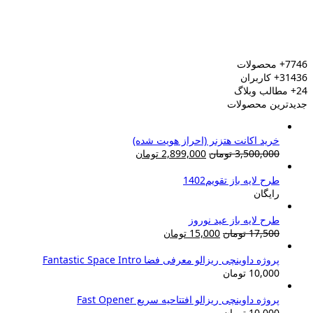
7746+
محصولات
31436+
کاربران
24+
مطالب وبلاگ
جدیدترین محصولات
خرید اکانت هتزنر (احراز هویت شده)
قیمت
قیمت
3,500,000
تومان
2,899,000
تومان
اصلی:
فعلی:
3,500,000 تومان
2,899,000 تومان.
طرح لایه باز تقویم1402
بود.
رایگان
طرح لایه باز عید نوروز
قیمت
قیمت
17,500
تومان
15,000
تومان
اصلی:
فعلی:
17,500 تومان
15,000 تومان.
پروژه داوینچی ریزالو معرفی فضا Fantastic Space Intro
بود.
10,000
تومان
پروژه داوینچی ریزالو افتتاحیه سریع Fast Opener
10,000
تومان