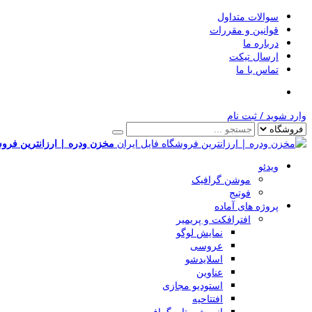
سوالات متداول
قوانین و مقررات
درباره ما
ارسال تیکت
تماس با ما
وارد شوید
/
ثبت نام
مخزن ودره | ارزانترین فروش
ویدئو
موشن گرافیک
فوتیج
پروژه های آماده
افترافکت و پریمیر
نمایش لوگو
عروسی
اسلایدشو
عناوین
استودیو مجازی
افتتاحیه
انیمیشن تایپوگرافی