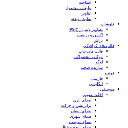
افتتاحیه
تبلیغات محصول
عناوین
نمایش ویدئو
فتوشاپ
تصاویر لایه باز (PSD)
اکشن و پریست
براش
قالب های گرافیکی
قالب های چاپ
موکاپ محصولات
لوگو
سازنده صحنه
فونت
فارسی
انگلیسی
موسیقی
افکت صوتی
صدای بازی
ترانزیشن و حرکت
صدای انسان
صدای شهری
صدای طبیعت
صدای آینده و خیالی