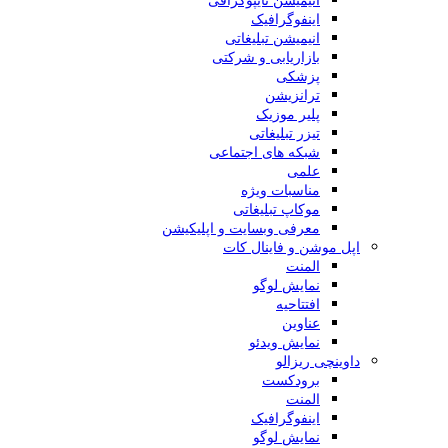
اینفوگرافیک
انیمیشن تبلیغاتی
بازاریابی و شرکتی
پزشکی
ترانزیشن
پلیر موزیک
تیزر تبلیغاتی
شبکه های اجتماعی
علمی
مناسبات ویژه
موکاپ تبلیغاتی
معرفی وبسایت و اپلیکیشن
اپل موشن و فاینال کات
المنت
نمایش لوگو
افتتاحیه
عناوین
نمایش ویدئو
داوینچی ریزالو
برودکست
المنت
اینفوگرافیک
نمایش لوگو