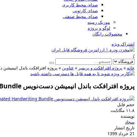
صدای محیط کاربری
صدای کارتونی
صدای محیط صنعتی
موزیک زمینه
لوگو و پروژه
محصولات رایگان
اشتراک ویژه
/
خانه
»
پروژه افترافکت و پریمیر
»
عناوین
»
پروژه افترافکت باندل انیمیشن دست‌نویس ting Bundle
پروژه افترافکت باندل انیمیشن دست‌نویس Animated Handwriting Bundle
حجم فایل
۱۱.۸ مگابایت
نویسنده
سجاد
تاریخ انتشار
21 خرداد 1399