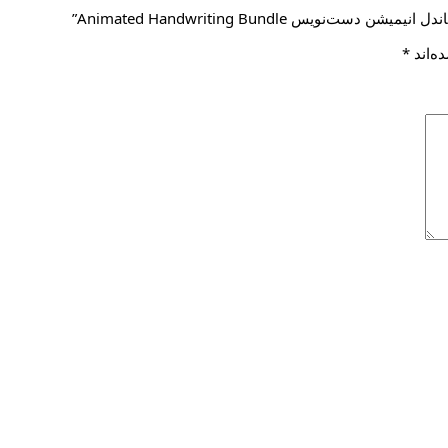
یس Animated Handwriting Bundle”
ه‌اند
*