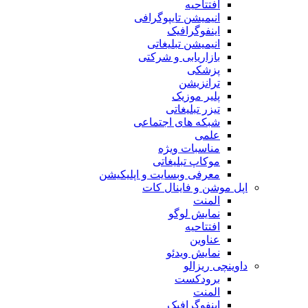
افتتاحیه
انیمیشن تایپوگرافی
اینفوگرافیک
انیمیشن تبلیغاتی
بازاریابی و شرکتی
پزشکی
ترانزیشن
پلیر موزیک
تیزر تبلیغاتی
شبکه های اجتماعی
علمی
مناسبات ویژه
موکاپ تبلیغاتی
معرفی وبسایت و اپلیکیشن
اپل موشن و فاینال کات
المنت
نمایش لوگو
افتتاحیه
عناوین
نمایش ویدئو
داوینچی ریزالو
برودکست
المنت
اینفوگرافیک