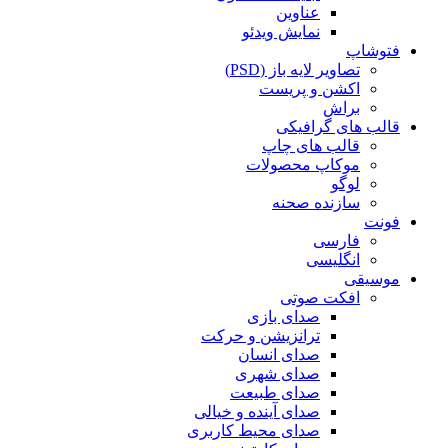
عناوین
نمایش ویدئو
فتوشاپ
تصاویر لایه باز (PSD)
اکشن و پریست
براش
قالب های گرافیکی
قالب های چاپ
موکاپ محصولات
لوگو
سازنده صحنه
فونت
فارسی
انگلیسی
موسیقی
افکت صوتی
صدای بازی
ترانزیشن و حرکت
صدای انسان
صدای شهری
صدای طبیعت
صدای آینده و خیالی
صدای محیط کاربری