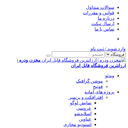
سوالات متداول
قوانین و مقررات
درباره ما
ارسال تیکت
تماس با ما
وارد شوید
/
ثبت نام
مخزن ودره |
ارزانترین فروشگاه فایل ایران
ویدئو
موشن گرافیک
فوتیج
پروژه های آماده
افترافکت و پریمیر
نمایش لوگو
عروسی
اسلایدشو
عناوین
استودیو مجازی