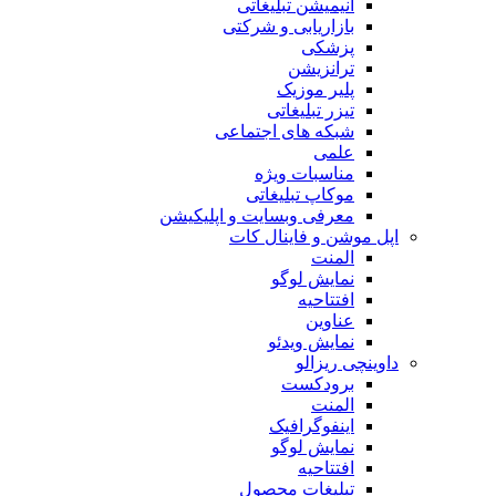
انیمیشن تبلیغاتی
بازاریابی و شرکتی
پزشکی
ترانزیشن
پلیر موزیک
تیزر تبلیغاتی
شبکه های اجتماعی
علمی
مناسبات ویژه
موکاپ تبلیغاتی
معرفی وبسایت و اپلیکیشن
اپل موشن و فاینال کات
المنت
نمایش لوگو
افتتاحیه
عناوین
نمایش ویدئو
داوینچی ریزالو
برودکست
المنت
اینفوگرافیک
نمایش لوگو
افتتاحیه
تبلیغات محصول