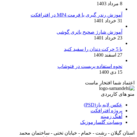
8 مرداد 1403
آموزش رندر گیری با فرمت MP4 در افترافکت
31 خرداد 1401
آموزش شارژ صحیح باتری گوشی
23 خرداد 1401
با 5 حرکت دندان را سفید کنید
27 اسفند 1400
نحوه استفاده پریست در فتوشاپ
15 دی 1400
اعتماد شما افتخار ماست
منو های کاربردی
عکس لایه باز(PSD)
پروژه افترافکت
آهنگ زمینه
وبسایت گلسارموزیک
استان گیلان - رشت - خمام - خیابان تختی - ساختمان محمد