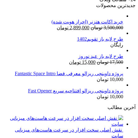
جدیدترین محصولات
خرید اکانت هتزنر (احراز هویت شده)
قیمت
قیمت
3,500,000
تومان
2,899,000
تومان
اصلی:
فعلی:
طرح لایه باز تقویم1402
3,500,000 تومان
2,899,000 تومان.
رایگان
بود.
طرح لایه باز عید نوروز
قیمت
قیمت
17,500
تومان
15,000
تومان
اصلی:
فعلی:
17,500 تومان
15,000 تومان.
پروژه داوینچی ریزالو معرفی فضا Fantastic Space Intro
10,000
تومان
بود.
پروژه داوینچی ریزالو افتتاحیه سریع Fast Opener
10,000
تومان
آخرین مطالب
نقش اصلی سخت افزار در سرعت هاست‌های میزبانی
سایت