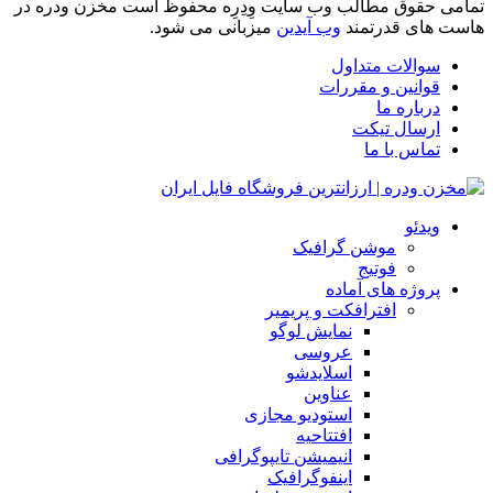
تمامی حقوق مطالب وب سایت وِدِرِه محفوظ است مخزن ودره در
هاست های قدرتمند
وب آیدین
میزبانی می شود.
سوالات متداول
قوانین و مقررات
درباره ما
ارسال تیکت
تماس با ما
ویدئو
موشن گرافیک
فوتیج
پروژه های آماده
افترافکت و پریمیر
نمایش لوگو
عروسی
اسلایدشو
عناوین
استودیو مجازی
افتتاحیه
انیمیشن تایپوگرافی
اینفوگرافیک