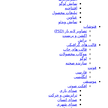
نمایش لوگو
افتتاحیه
تبلیغات محصول
عناوین
نمایش ویدئو
فتوشاپ
تصاویر لایه باز (PSD)
اکشن و پریست
براش
قالب های گرافیکی
قالب های چاپ
موکاپ محصولات
لوگو
سازنده صحنه
فونت
فارسی
انگلیسی
موسیقی
افکت صوتی
صدای بازی
ترانزیشن و حرکت
صدای انسان
صدای شهری